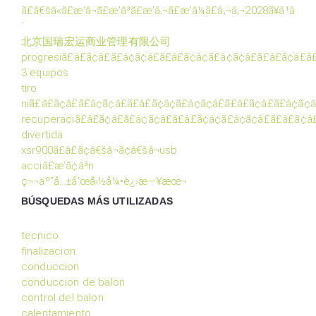
ã£â€šâ«ã£æ’â¬ã£æ’â³ã£æ’â‚¬ã£æ’â¼ã£â‚¬â‚¬2028ã¥â¹â
´
北京国瑞宏运商业管理有限公司
progresiã£â£ã¢â£ã£â¢ã¢â£ã£â£ã¢â¢ã£â¢ã¢â£ã£â£ã¢â£ã
3 equipos
tiro
niã£â£ã¢â£ã£â¢ã¢â£ã£â£ã¢â¢ã£â¢ã¢â£ã£â£ã¢â£ã£â¢ã¢
recuperaciã£â£ã¢â£ã£â¢ã¢â£ã£â£ã¢â¢ã£â¢ã¢â£ã£â£ã¢
divertida
xsr900ã£â£ã¢â€šâ¬ã¢â€šâ¬usb
acciã£æ’ã¢â³n
ç¬¬äº”å…±å’œå›½å¼•è¿›æ—¥æœ¬
BÚSQUEDAS MÁS UTILIZADAS
tecnico
finalizacion
conduccion
conduccion de balon
control del balon
calentamiento