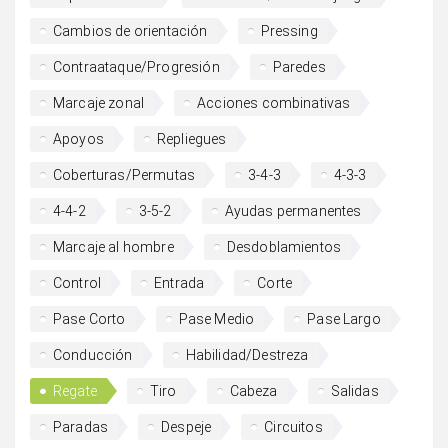
Cambios de orientación
Pressing
Contraataque/Progresión
Paredes
Marcaje zonal
Acciones combinativas
Apoyos
Repliegues
Coberturas/Permutas
3-4-3
4-3-3
4-4-2
3-5-2
Ayudas permanentes
Marcaje al hombre
Desdoblamientos
Control
Entrada
Corte
Pase Corto
Pase Medio
Pase Largo
Conducción
Habilidad/Destreza
Regate
Tiro
Cabeza
Salidas
Paradas
Despeje
Circuitos