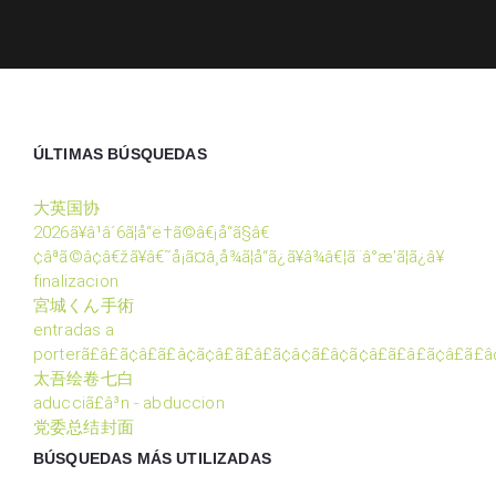
ÚLTIMAS BÚSQUEDAS
大英国协
2026ã¥â¹â´6ã¦å“ë†ã©â€¡å“ã§â€
¢âªã©â¢â€žã¥â€˜å¡ã¤â¸å¾ã¦å“ã¿ã¥â¾â€¦ã¨â°æ’ã¦ã¿â¥
finalizacion
宮城くん手術
entradas a
porterã£â£ã¢â£ã£â¢ã¢â£ã£â£ã¢â¢ã£â¢ã¢â£ã£â£ã¢â£ã£â
太吾绘卷七白
aducciã£â³n - abduccion
党委总结封面
BÚSQUEDAS MÁS UTILIZADAS