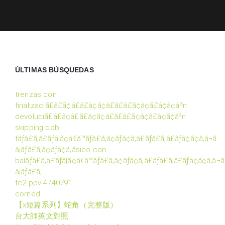
ÚLTIMAS BÚSQUEDAS
trenzas con
finalizaciã£â£ã¢â£ã£â¢ã¢â£ã£â£ã¢â¢ã£â¢ã¢â³n
devoluciã£â£ã¢â£ã£â¢ã¢â£ã£â£ã¢â¢ã£â¢ã¢â³n
skipping dob
fãƒâ£ã‚â£ãƒâ¦ã¢â€â™ãƒâ£ã‚â¢ãƒâ¢ã‚â£ãƒâ£ã‚â£ãƒâ¢ã¢â‚â¬ã…
â¡ãƒâ£ã‚â¢ãƒâ¢ã‚â­sico con
balãƒâ£ã‚â£ãƒâ¦ã¢â€â™ãƒâ£ã‚â¢ãƒâ¢ã‚â£ãƒâ£ã‚â£ãƒâ¢ã¢â‚â¬
â¡ãƒâ£ã‚
fc2-ppv-4740791
corned
【x短篇系列】蛇角（完整版）
台大師英文對照