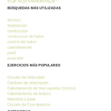
é•¿æ˜¥ä¸‡è¾¾èœ‚æš•èµ„æ–¹
BÚSQUEDAS MÁS UTILIZADAS
tecnico
finalizacion
conduccion
conduccion de balon
control del balon
calentamiento
pasé
posesión
EJERCICIOS MÁS POPULARES
Circuito de Velocidad
Cambios de orientación
Calentamiento de tren superior (tronco)
Calentamiento de brazos
Maniobra y pase
Circuito de Coordinación