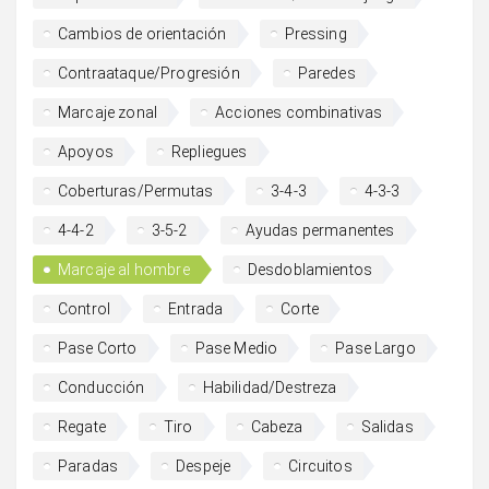
Cambios de orientación
Pressing
Contraataque/Progresión
Paredes
Marcaje zonal
Acciones combinativas
Apoyos
Repliegues
Coberturas/Permutas
3-4-3
4-3-3
4-4-2
3-5-2
Ayudas permanentes
Marcaje al hombre
Desdoblamientos
Control
Entrada
Corte
Pase Corto
Pase Medio
Pase Largo
Conducción
Habilidad/Destreza
Regate
Tiro
Cabeza
Salidas
Paradas
Despeje
Circuitos