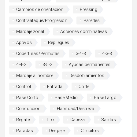
Cambios de orientación
Pressing
Contraataque/Progresión
Paredes
Marcaje zonal
Acciones combinativas
Apoyos
Repliegues
Coberturas/Permutas
3-4-3
4-3-3
4-4-2
3-5-2
Ayudas permanentes
Marcaje al hombre
Desdoblamientos
Control
Entrada
Corte
Pase Corto
Pase Medio
Pase Largo
Conducción
Habilidad/Destreza
Regate
Tiro
Cabeza
Salidas
Paradas
Despeje
Circuitos