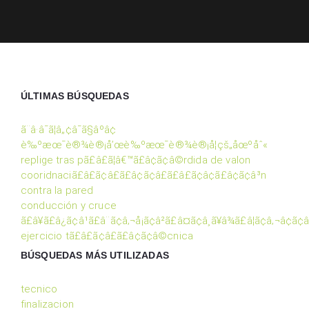
ÚLTIMAS BÚSQUEDAS
ã¨â·â¯ã¦â„¢â¯ã§âºâ¢
è‰ºæœ¯è®¾è®¡å’œè‰ºæœ¯è®¾è®¡å¦çš„åœºåˆ«
replige tras pã£â£ã¦â€™ã£â¢ã¢â©rdida de valon
cooridnaciã£â£ã¢â£ã£â¢ã¢â£ã£â£ã¢â¢ã£â¢ã¢â³n
contra la pared
conducción y cruce
ã£â¥ã£â¿ã¢â¹ã£â¨ã¢â‚¬å¡ã¢â²ã£â¤ã¢â¸ã¥â¾ã£â¦ã¢â‚¬â¢ã¢
ejercicio tã£â£ã¢â£ã£â¢ã¢â©cnica
BÚSQUEDAS MÁS UTILIZADAS
tecnico
finalizacion