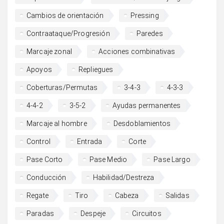
Cambios de orientación
Pressing
Contraataque/Progresión
Paredes
Marcaje zonal
Acciones combinativas
Apoyos
Repliegues
Coberturas/Permutas
3-4-3
4-3-3
4-4-2
3-5-2
Ayudas permanentes
Marcaje al hombre
Desdoblamientos
Control
Entrada
Corte
Pase Corto
Pase Medio
Pase Largo
Conducción
Habilidad/Destreza
Regate
Tiro
Cabeza
Salidas
Paradas
Despeje
Circuitos