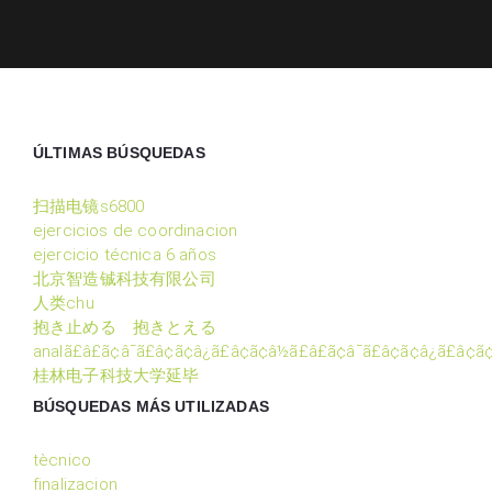
ÚLTIMAS BÚSQUEDAS
扫描电镜s6800
ejercicios de coordinacion
ejercicio técnica 6 años
北京智造铖科技有限公司
人类chu
抱き止める 抱きとえる
analã£â£ã¢â¯ã£â¢ã¢â¿ã£â¢ã¢â½ã£â£ã¢â¯ã£â¢ã¢â¿ã£â¢ã¢
桂林电子科技大学延毕
BÚSQUEDAS MÁS UTILIZADAS
tècnico
finalizacion