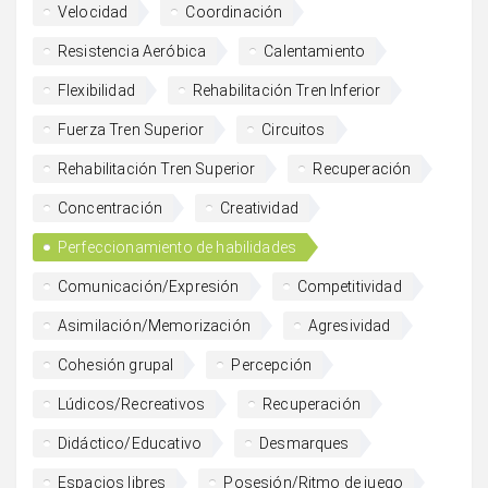
Velocidad
Coordinación
Resistencia Aeróbica
Calentamiento
Flexibilidad
Rehabilitación Tren Inferior
Fuerza Tren Superior
Circuitos
Rehabilitación Tren Superior
Recuperación
Concentración
Creatividad
Perfeccionamiento de habilidades
Comunicación/Expresión
Competitividad
Asimilación/Memorización
Agresividad
Cohesión grupal
Percepción
Lúdicos/Recreativos
Recuperación
Didáctico/Educativo
Desmarques
Espacios libres
Posesión/Ritmo de juego