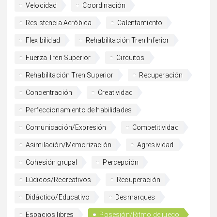
Velocidad
Coordinación
Resistencia Aeróbica
Calentamiento
Flexibilidad
Rehabilitación Tren Inferior
Fuerza Tren Superior
Circuitos
Rehabilitación Tren Superior
Recuperación
Concentración
Creatividad
Perfeccionamiento de habilidades
Comunicación/Expresión
Competitividad
Asimilación/Memorización
Agresividad
Cohesión grupal
Percepción
Lúdicos/Recreativos
Recuperación
Didáctico/Educativo
Desmarques
Espacios libres
Posesión/Ritmo de juego