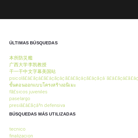
ÚLTIMAS BÚSQUEDAS
本所防災艦
广西大学李凯教授
干一干中文字幕美国站
psicolã£â£ã¢â£ã£â¢ã¢â¢ã£â£ã¢â¢ã£â¢ã¢â¨ã£â£ã¢â£ã£â
ขั้นตอนออกแบบโครงสร้างอนิเมะ
fã£sicos juveniles
paselargo
presiã£â£ã¢â³n defensiva
BÚSQUEDAS MÁS UTILIZADAS
tecnico
finalizacion