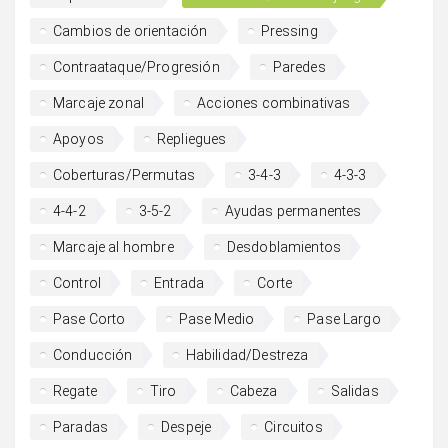
Cambios de orientación
Pressing
Contraataque/Progresión
Paredes
Marcaje zonal
Acciones combinativas
Apoyos
Repliegues
Coberturas/Permutas
3-4-3
4-3-3
4-4-2
3-5-2
Ayudas permanentes
Marcaje al hombre
Desdoblamientos
Control
Entrada
Corte
Pase Corto
Pase Medio
Pase Largo
Conducción
Habilidad/Destreza
Regate
Tiro
Cabeza
Salidas
Paradas
Despeje
Circuitos