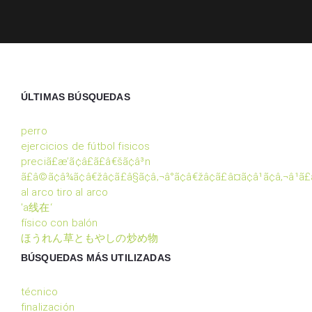
ÚLTIMAS BÚSQUEDAS
perro
ejercicios de fútbol fisicos
preciã£æ’ã¢â£ã£â€šã¢â³n
ã£â©ã¢â¾ã¢â€žâ¢ã£â§ã¢â‚¬â°ã¢â€žâ¢ã£â¤ã¢â¹ã¢â‚¬â¹ã£â
al arco tiro al arco
'a线在‘
físico con balón
ほうれん草ともやしの炒め物
BÚSQUEDAS MÁS UTILIZADAS
técnico
finalización