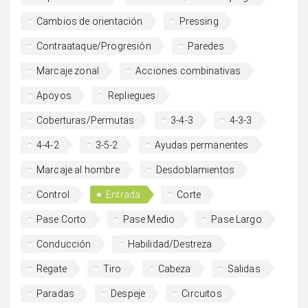
Cambios de orientación
Pressing
Contraataque/Progresión
Paredes
Marcaje zonal
Acciones combinativas
Apoyos
Repliegues
Coberturas/Permutas
3-4-3
4-3-3
4-4-2
3-5-2
Ayudas permanentes
Marcaje al hombre
Desdoblamientos
Control
Entrada
Corte
Pase Corto
Pase Medio
Pase Largo
Conducción
Habilidad/Destreza
Regate
Tiro
Cabeza
Salidas
Paradas
Despeje
Circuitos