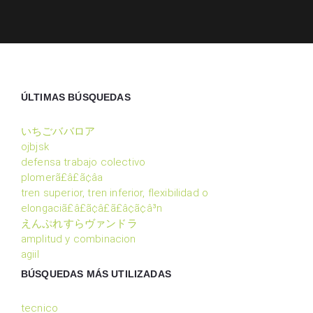
ÚLTIMAS BÚSQUEDAS
いちごババロア
ojbjsk
defensa trabajo colectivo
plomerã£â£ã¢â­a
tren superior, tren inferior, flexibilidad o
elongaciã£â£ã¢â£ã£â¢ã¢â³n
えんぷれすらヴァンドラ
amplitud y combinacion
agiil
BÚSQUEDAS MÁS UTILIZADAS
tecnico