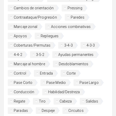
Cambios de orientación
Pressing
Contraataque/Progresión
Paredes
Marcaje zonal
Acciones combinativas
Apoyos
Repliegues
Coberturas/Permutas
3-4-3
4-3-3
4-4-2
3-5-2
Ayudas permanentes
Marcaje al hombre
Desdoblamientos
Control
Entrada
Corte
Pase Corto
Pase Medio
Pase Largo
Conducción
Habilidad/Destreza
Regate
Tiro
Cabeza
Salidas
Paradas
Despeje
Circuitos