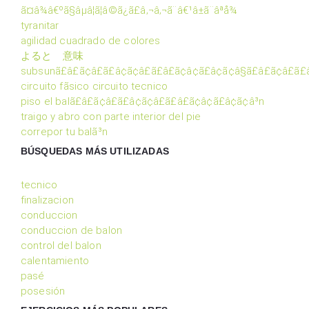
ã¤â¾â€ºã§âµâ¦ã¦â©ã¿ã£â‚¬â‚¬ã¨â€¹â±ã¨âªå¾
tyranitar
agilidad cuadrado de colores
よると 意味
subsunã£â£ã¢â£ã£â¢ã¢â£ã£â£ã¢â¢ã£â¢ã¢â§ã£â£ã¢â£ã£
circuito fãsico circuito tecnico
piso el balã£â£ã¢â£ã£â¢ã¢â£ã£â£ã¢â¢ã£â¢ã¢â³n
traigo y abro con parte interior del pie
correpor tu balã³n
BÚSQUEDAS MÁS UTILIZADAS
tecnico
finalizacion
conduccion
conduccion de balon
control del balon
calentamiento
pasé
posesión