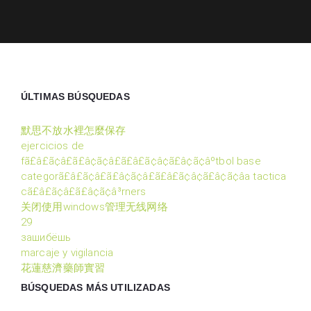
ÚLTIMAS BÚSQUEDAS
默思不放水裡怎麼保存
ejercicios de
fã£â£ã¢â£ã£â¢ã¢â£ã£â£ã¢â¢ã£â¢ã¢âºtbol base
categorã£â£ã¢â£ã£â¢ã¢â£ã£â£ã¢â¢ã£â¢ã¢âa tactica
cã£â£ã¢â£ã£â¢ã¢â³rners
关闭使用windows管理无线网络
29
зашибёшь
marcaje y vigilancia
花蓮慈濟藥師實習
BÚSQUEDAS MÁS UTILIZADAS