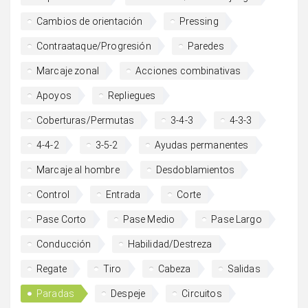
Cambios de orientación
Pressing
Contraataque/Progresión
Paredes
Marcaje zonal
Acciones combinativas
Apoyos
Repliegues
Coberturas/Permutas
3-4-3
4-3-3
4-4-2
3-5-2
Ayudas permanentes
Marcaje al hombre
Desdoblamientos
Control
Entrada
Corte
Pase Corto
Pase Medio
Pase Largo
Conducción
Habilidad/Destreza
Regate
Tiro
Cabeza
Salidas
Paradas
Despeje
Circuitos