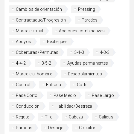
Cambios de orientación
Pressing
Contraataque/Progresión
Paredes
Marcaje zonal
Acciones combinativas
Apoyos
Repliegues
Coberturas/Permutas
3-4-3
4-3-3
4-4-2
3-5-2
Ayudas permanentes
Marcaje al hombre
Desdoblamientos
Control
Entrada
Corte
Pase Corto
Pase Medio
Pase Largo
Conducción
Habilidad/Destreza
Regate
Tiro
Cabeza
Salidas
Paradas
Despeje
Circuitos