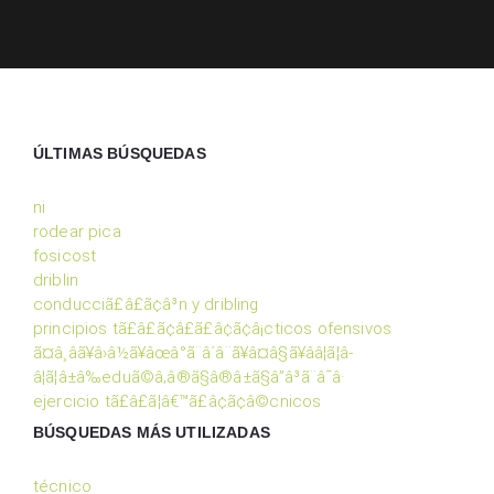
ÚLTIMAS BÚSQUEDAS
ni
rodear pica
fosicost
driblin
conducciã£â£ã¢â³n y dribling
principios tã£â£ã¢â£ã£â¢ã¢â¡cticos ofensivos
ã¤â¸â­ã¥â›â½ã¥âœâ°ã¨â´â¨ã¥â¤â§ã¥â­â¦ã¦â­
â¦ã¦â±â‰eduã©â‚â®ã§â®â±ã§â”â³ã¨â¯â·
ejercicio tã£â£ã¦â€™ã£â¢ã¢â©cnicos
BÚSQUEDAS MÁS UTILIZADAS
técnico