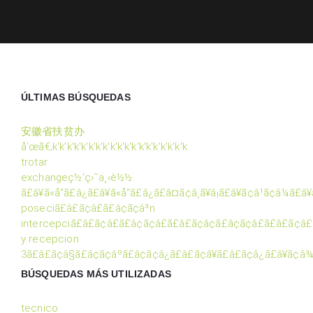
ÚLTIMAS BÚSQUEDAS
安徽省扶贫办
å’œã€‚k'k'k'k'k'k'k'k'k'k'k'k'k'k'k'k'k'k'k
trotar
exchangeç½‘ç›˜ä¸‹è½½
ã£â¥ã«å“ã£â¿ã£â¥ã«å“ã£â¿ã£â¤ã¢â¸ã¥â¡ã£â¥ã¢â¹ã¢â¼ã£â¥
poseciã£â£ã¢â£ã£â¢ã¢â³n
intercepciã£â£ã¢â£ã£â¢ã¢â£ã£â£ã¢â¢ã£â¢ã¢â£ã£â£ã¢â
y recepcion
3ã£â£ã¢â§ã£â¢ã¢âºã£â¢ã¢â¿ã£â£ã¢â¥ã£â£ã¢â¿ã£â¥ã¢â¾
BÚSQUEDAS MÁS UTILIZADAS
tecnico