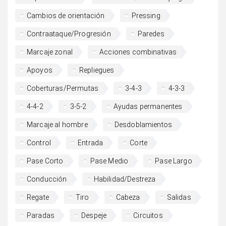
Cambios de orientación
Pressing
Contraataque/Progresión
Paredes
Marcaje zonal
Acciones combinativas
Apoyos
Repliegues
Coberturas/Permutas
3-4-3
4-3-3
4-4-2
3-5-2
Ayudas permanentes
Marcaje al hombre
Desdoblamientos
Control
Entrada
Corte
Pase Corto
Pase Medio
Pase Largo
Conducción
Habilidad/Destreza
Regate
Tiro
Cabeza
Salidas
Paradas
Despeje
Circuitos