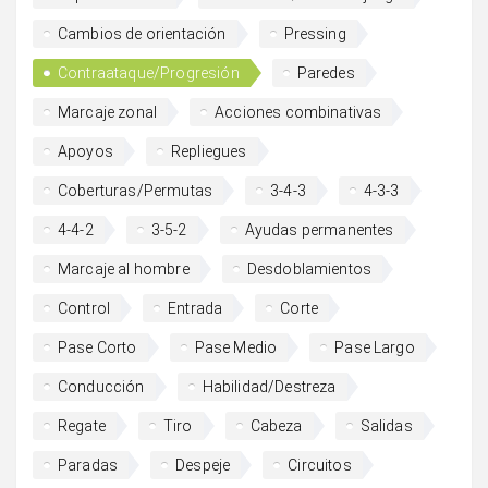
Cambios de orientación
Pressing
Contraataque/Progresión
Paredes
Marcaje zonal
Acciones combinativas
Apoyos
Repliegues
Coberturas/Permutas
3-4-3
4-3-3
4-4-2
3-5-2
Ayudas permanentes
Marcaje al hombre
Desdoblamientos
Control
Entrada
Corte
Pase Corto
Pase Medio
Pase Largo
Conducción
Habilidad/Destreza
Regate
Tiro
Cabeza
Salidas
Paradas
Despeje
Circuitos