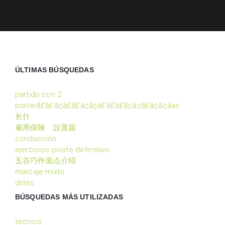
ÚLTIMAS BÚSQUEDAS
partido con 2
porterã£â£ã¢â£ã£â¢ã¢â£ã£â£ã¢â¢ã£â¢ã¢â­as
长什
雇用保険 設置届
conducción
ejercicios pivote defensivo
五谷巧作面点介绍
marcaje mixto
driles
BÚSQUEDAS MÁS UTILIZADAS
tecnico