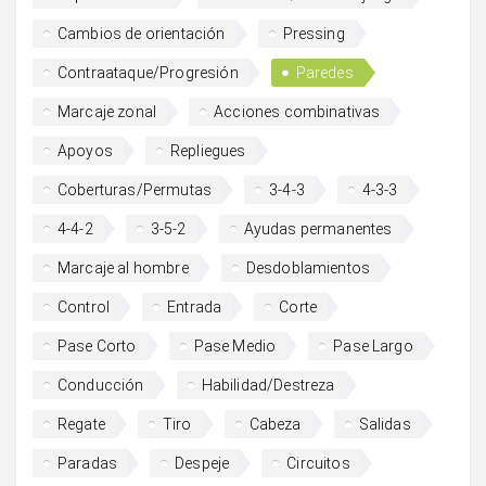
Cambios de orientación
Pressing
Contraataque/Progresión
Paredes
Marcaje zonal
Acciones combinativas
Apoyos
Repliegues
Coberturas/Permutas
3-4-3
4-3-3
4-4-2
3-5-2
Ayudas permanentes
Marcaje al hombre
Desdoblamientos
Control
Entrada
Corte
Pase Corto
Pase Medio
Pase Largo
Conducción
Habilidad/Destreza
Regate
Tiro
Cabeza
Salidas
Paradas
Despeje
Circuitos