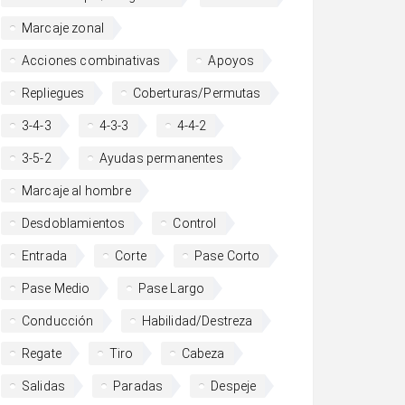
Marcaje zonal
Acciones combinativas
Apoyos
Repliegues
Coberturas/Permutas
3-4-3
4-3-3
4-4-2
3-5-2
Ayudas permanentes
Marcaje al hombre
Desdoblamientos
Control
Entrada
Corte
Pase Corto
Pase Medio
Pase Largo
Conducción
Habilidad/Destreza
Regate
Tiro
Cabeza
Salidas
Paradas
Despeje