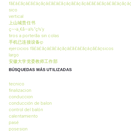
fã£â£ã¢â£ã£â¢ã¢â£ã£â£ã¢â¢ã£â¢ã¢â£ã£â£ã¢â£ã£â¢ã¢â¢
sico
vertical
上山城责任书
ç¬¬ä¸€å­—ä½“ç½‘y
tiros a porterã­a sin colas
手机已连接设备ip
ejercicios fã£â£ã¢â£ã£â¢ã¢â£ã£â£ã¢â¢ã£â¢sicos
largo
安徽大学党委教师工作部
BÚSQUEDAS MÁS UTILIZADAS
tecnico
finalizacion
conduccion
conducción de balon
control del balón
calentamiento
pasé
posesion