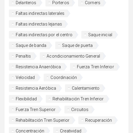
Delanteros
Porteros
Corners
Faltas indirectas laterales
Faltas indirectas lejanas
Faltas indirectas por el centro
Saque inicial
Saque de banda
Saque de puerta
Penaltis
Acondicionamiento General
Resistencia Anaeróbica
Fuerza Tren Inferior
Velocidad
Coordinación
Resistencia Aeróbica
Calentamiento
Flexibilidad
Rehabilitación Tren Inferior
Fuerza Tren Superior
Circuitos
Rehabilitación Tren Superior
Recuperación
Concentración
Creatividad