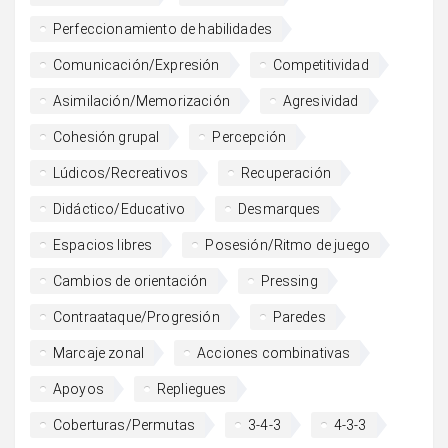
Perfeccionamiento de habilidades
Comunicación/Expresión
Competitividad
Asimilación/Memorización
Agresividad
Cohesión grupal
Percepción
Lúdicos/Recreativos
Recuperación
Didáctico/Educativo
Desmarques
Espacios libres
Posesión/Ritmo de juego
Cambios de orientación
Pressing
Contraataque/Progresión
Paredes
Marcaje zonal
Acciones combinativas
Apoyos
Repliegues
Coberturas/Permutas
3-4-3
4-3-3