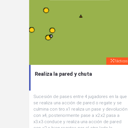
Tácticos
Realiza la pared y chuta
Sucesión de pases entre 4 jugadores en la que
se realiza una acción de pared o regate y se
culmina con tiro.x1 realiza un pase y devolución
con x4, posteriormente pase a x2.x2 pasa a
x3.x3 conduce y realiza una acción de pared