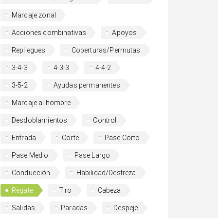
Marcaje zonal
Acciones combinativas
Apoyos
Repliegues
Coberturas/Permutas
3-4-3
4-3-3
4-4-2
3-5-2
Ayudas permanentes
Marcaje al hombre
Desdoblamientos
Control
Entrada
Corte
Pase Corto
Pase Medio
Pase Largo
Conducción
Habilidad/Destreza
Regate
Tiro
Cabeza
Salidas
Paradas
Despeje