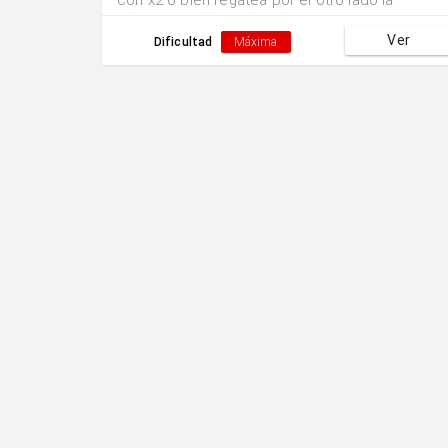
con x2 o bien regatea por el otro lado la
oposición de x4.x3 finaliza la acción con un tiro
Ver
a puerta.
Dificultad
Máxima