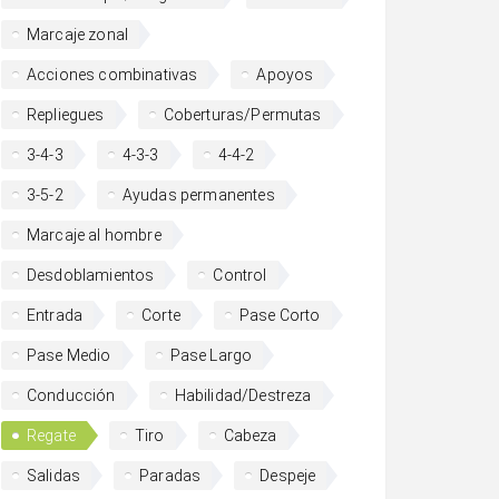
Marcaje zonal
Acciones combinativas
Apoyos
Repliegues
Coberturas/Permutas
3-4-3
4-3-3
4-4-2
3-5-2
Ayudas permanentes
Marcaje al hombre
Desdoblamientos
Control
Entrada
Corte
Pase Corto
Pase Medio
Pase Largo
Conducción
Habilidad/Destreza
Regate
Tiro
Cabeza
Salidas
Paradas
Despeje