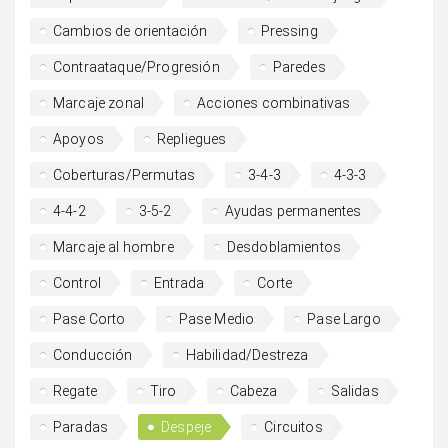
Cambios de orientación
Pressing
Contraataque/Progresión
Paredes
Marcaje zonal
Acciones combinativas
Apoyos
Repliegues
Coberturas/Permutas
3-4-3
4-3-3
4-4-2
3-5-2
Ayudas permanentes
Marcaje al hombre
Desdoblamientos
Control
Entrada
Corte
Pase Corto
Pase Medio
Pase Largo
Conducción
Habilidad/Destreza
Regate
Tiro
Cabeza
Salidas
Paradas
Despeje
Circuitos