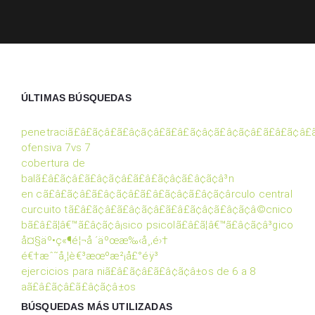
ÚLTIMAS BÚSQUEDAS
penetraciã£â£ã¢â£ã£â¢ã¢â£ã£â£ã¢â¢ã£â¢ã¢â£ã£â£ã¢â£
ofensiva 7vs 7
cobertura de
balã£â£ã¢â£ã£â¢ã¢â£ã£â£ã¢â¢ã£â¢ã¢â³n
en cã£â£ã¢â£ã£â¢ã¢â£ã£â£ã¢â¢ã£â¢ã¢ârculo central
curcuito tã£â£ã¢â£ã£â¢ã¢â£ã£â£ã¢â¢ã£â¢ã¢â©cnico
bã£â£ã¦â€™ã£â¢ã¢â¡sico psicolã£â£ã¦â€™ã£â¢ã¢â³gico
å¤§äº•ç«¶é¦¬å ´äºœæ‰‹å¸‚é›†
é€†æˆ˜å¸¦è€³æœºæ²¡å£°éÿ³
ejercicios para niã£â£ã¢â£ã£â¢ã¢â±os de 6 a 8
aã£â£ã¢â£ã£â¢ã¢â±os
BÚSQUEDAS MÁS UTILIZADAS