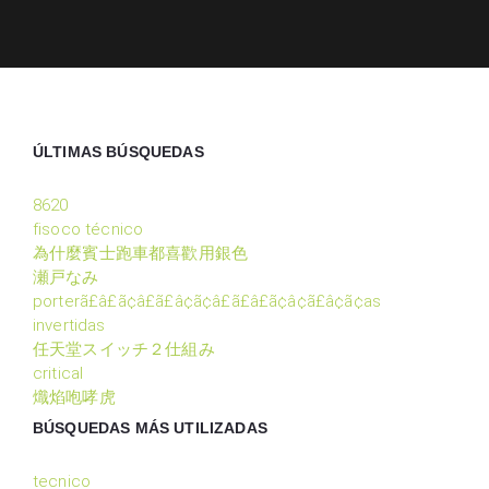
ÚLTIMAS BÚSQUEDAS
8620
fisoco técnico
為什麼賓士跑車都喜歡用銀色
瀬戸なみ
porterã£â£ã¢â£ã£â¢ã¢â£ã£â£ã¢â¢ã£â¢ã¢as
invertidas
任天堂スイッチ２仕組み
critical
熾焰咆哮虎
BÚSQUEDAS MÁS UTILIZADAS
tecnico