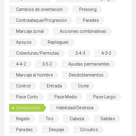
Cambios de orientación
Pressing
Contraataque/Progresión
Paredes
Marcaje zonal
Acciones combinativas
Apoyos
Repliegues
Coberturas/Permutas
3-4-3
4-3-3
4-4-2
3-5-2
Ayudas permanentes
Marcaje al hombre
Desdoblamientos
Control
Entrada
Corte
Pase Corto
Pase Medio
Pase Largo
Conducción
Habilidad/Destreza
Regate
Tiro
Cabeza
Salidas
Paradas
Despeje
Circuitos