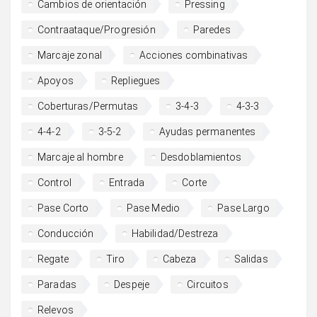
Cambios de orientación
Pressing
Contraataque/Progresión
Paredes
Marcaje zonal
Acciones combinativas
Apoyos
Repliegues
Coberturas/Permutas
3-4-3
4-3-3
4-4-2
3-5-2
Ayudas permanentes
Marcaje al hombre
Desdoblamientos
Control
Entrada
Corte
Pase Corto
Pase Medio
Pase Largo
Conducción
Habilidad/Destreza
Regate
Tiro
Cabeza
Salidas
Paradas
Despeje
Circuitos
Relevos