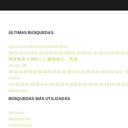
ÚLTIMAS BÚSQUEDAS
ejerciciosdeporterosdefutbol
lã£â£ã¢â£ã£â¢ã¢â£ã£â£ã¢â¦ã£â¢ã¢â€šâ¬ã¢â€žâ¢ã£â£ã¢
限界集落を脱村した錬金術士 乳首
ä½œç”ã€‚
ã£â£ã¢â£ã£â¢ã¢â¥ã£â£ã¢â¢ã£â¢ã¢â¸ã£â£ã¢â¢ã£â¢ã¢â‚¬å
rodos
envã£â£ã¢â£ã£â¢ã¢â£ã£â£ã¢â¦ã£â¢ã¢â€šâ¬ã¢â€žâ¢ã£â£
hanamura
BÚSQUEDAS MÁS UTILIZADAS
tecnico
finalizacion
conducciòn