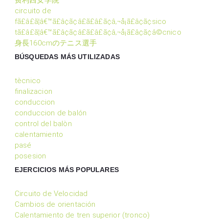
费利西安学院
circuito de
fã£â£ã¦â€™ã£â¢ã¢â£ã£â£ã¢â‚¬å¡ã£â¢ã¢sico
tã£â£ã¦â€™ã£â¢ã¢â£ã£â£ã¢â‚¬å¡ã£â¢ã¢â©cnico
身長160cmのテニス選手
BÚSQUEDAS MÁS UTILIZADAS
tècnico
finalizacion
conduccion
conduccion de balón
control del balòn
calentamiento
pasé
posesion
EJERCICIOS MÁS POPULARES
Circuito de Velocidad
Cambios de orientación
Calentamiento de tren superior (tronco)