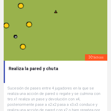
Tácticos
Realiza la pared y chuta
Sucesión de pases entre 4 jugadores en la que se
realiza una acción de pared o regate y se culmina con
tiro.x1 realiza un pase y devolución con x4,
posteriormente pase a x2.x2 pasa a x3.x3 conduce y
realiza una acción de pared con x2 o bien regatea por