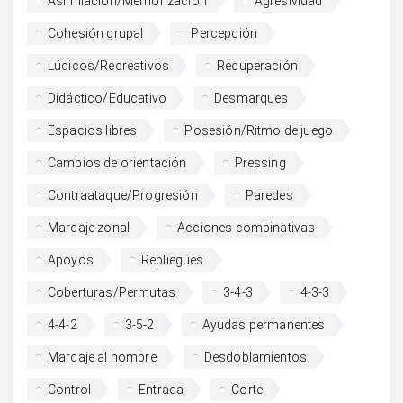
Asimilación/Memorización
Agresividad
Cohesión grupal
Percepción
Lúdicos/Recreativos
Recuperación
Didáctico/Educativo
Desmarques
Espacios libres
Posesión/Ritmo de juego
Cambios de orientación
Pressing
Contraataque/Progresión
Paredes
Marcaje zonal
Acciones combinativas
Apoyos
Repliegues
Coberturas/Permutas
3-4-3
4-3-3
4-4-2
3-5-2
Ayudas permanentes
Marcaje al hombre
Desdoblamientos
Control
Entrada
Corte