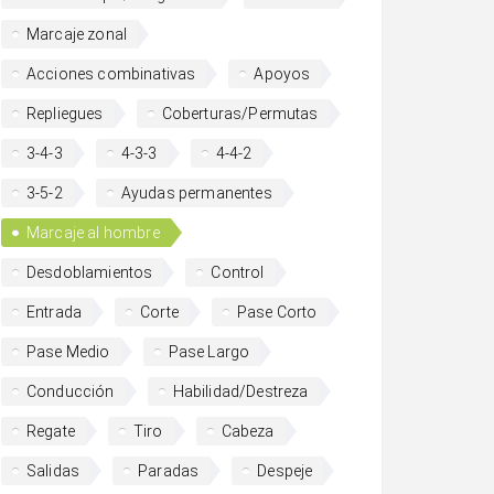
Marcaje zonal
Acciones combinativas
Apoyos
Repliegues
Coberturas/Permutas
3-4-3
4-3-3
4-4-2
3-5-2
Ayudas permanentes
Marcaje al hombre
Desdoblamientos
Control
Entrada
Corte
Pase Corto
Pase Medio
Pase Largo
Conducción
Habilidad/Destreza
Regate
Tiro
Cabeza
Salidas
Paradas
Despeje