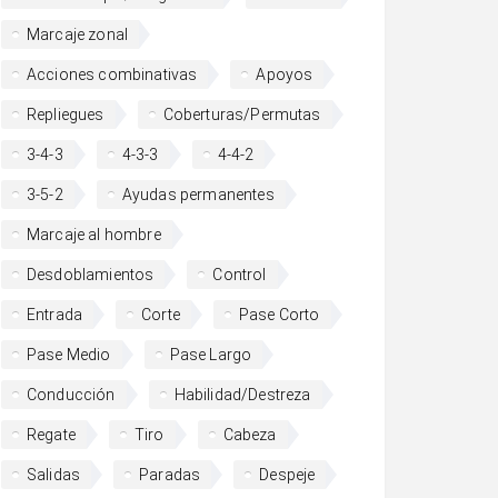
Marcaje zonal
Acciones combinativas
Apoyos
Repliegues
Coberturas/Permutas
3-4-3
4-3-3
4-4-2
3-5-2
Ayudas permanentes
Marcaje al hombre
Desdoblamientos
Control
Entrada
Corte
Pase Corto
Pase Medio
Pase Largo
Conducción
Habilidad/Destreza
Regate
Tiro
Cabeza
Salidas
Paradas
Despeje