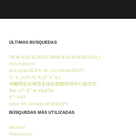
ÚLTIMAS BÚSQUEDAS
tã£æ’ã¢â£ã£â€šã¢â®ã£æ’ã¢â¢ã£â€šã¢â¸c
estimulación
anticipaciã£â³n de coordinaciã£â³n
à¸–à¸¸à¸‡à¸•à¸²à¸‚à¹ˆà¸²à¸¢
马敏同志任师范生综合技能培训中心副主任；
åœ—äº¬åˆ°æ·±åœ³jia
å™—é€š
pase de circulaciã£â£ã¢â³n
BÚSQUEDAS MÁS UTILIZADAS
tecnico
finalizacion