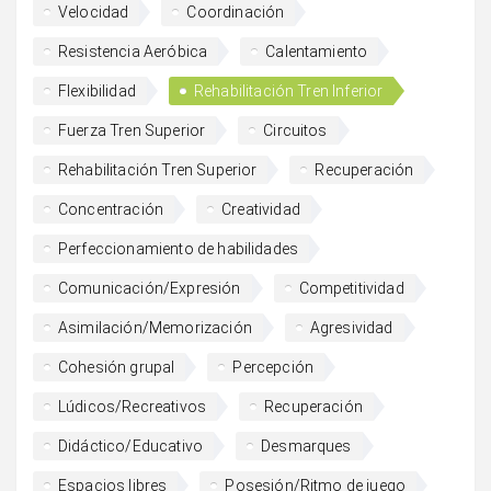
Velocidad
Coordinación
Resistencia Aeróbica
Calentamiento
Flexibilidad
Rehabilitación Tren Inferior
Fuerza Tren Superior
Circuitos
Rehabilitación Tren Superior
Recuperación
Concentración
Creatividad
Perfeccionamiento de habilidades
Comunicación/Expresión
Competitividad
Asimilación/Memorización
Agresividad
Cohesión grupal
Percepción
Lúdicos/Recreativos
Recuperación
Didáctico/Educativo
Desmarques
Espacios libres
Posesión/Ritmo de juego