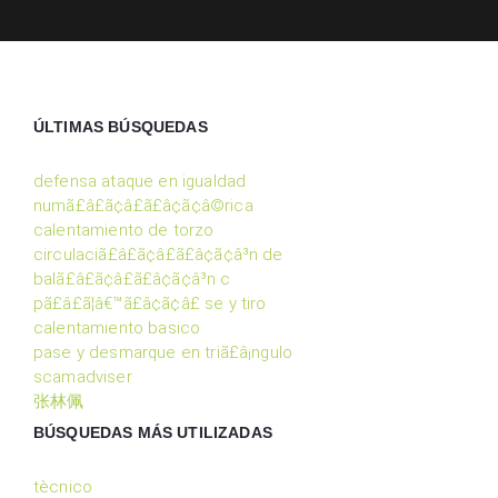
ÚLTIMAS BÚSQUEDAS
defensa ataque en igualdad
numã£â£ã¢â£ã£â¢ã¢â©rica
calentamiento de torzo
circulaciã£â£ã¢â£ã£â¢ã¢â³n de
balã£â£ã¢â£ã£â¢ã¢â³n c
pã£â£ã¦â€™ã£â¢ã¢â£ se y tiro
calentamiento basico
pase y desmarque en triã£â¡ngulo
scamadviser
张林佩
BÚSQUEDAS MÁS UTILIZADAS
tècnico