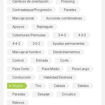
Cambios de orientación
Pressing
Contraataque/Progresión
Paredes
Marcaje zonal
Acciones combinativas
Apoyos
Repliegues
Coberturas/Permutas
3-4-3
4-3-3
4-4-2
3-5-2
Ayudas permanentes
Marcaje al hombre
Desdoblamientos
Control
Entrada
Corte
Pase Corto
Pase Medio
Pase Largo
Conducción
Habilidad/Destreza
Regate
Tiro
Cabeza
Salidas
Paradas
Despeje
Circuitos
Relevos