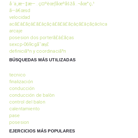
å·´ä¸­æ–‡æ—…ç¤ºèœƒåœºåšžå…¬åœ°ç‚¹
ã—â€œsd
velocidad
acã£â£ã¢â£ã£â¢ã¢â£ã£â£ã¢â¢ã£â¢ã¢âclica
arcaje
posesion dos porterã£â£ã¢as
sexcp-069cgå˜æ¡£
definiciã³n y coordinaciã³n
BÚSQUEDAS MÁS UTILIZADAS
tecnico
finalización
conducción
conducción de balòn
control del balon
calentamiento
pase
posesion
EJERCICIOS MÁS POPULARES