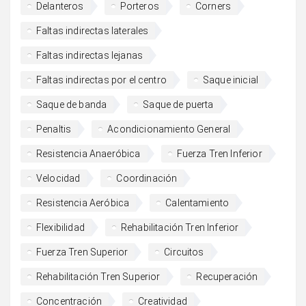
Delanteros
Porteros
Corners
Faltas indirectas laterales
Faltas indirectas lejanas
Faltas indirectas por el centro
Saque inicial
Saque de banda
Saque de puerta
Penaltis
Acondicionamiento General
Resistencia Anaeróbica
Fuerza Tren Inferior
Velocidad
Coordinación
Resistencia Aeróbica
Calentamiento
Flexibilidad
Rehabilitación Tren Inferior
Fuerza Tren Superior
Circuitos
Rehabilitación Tren Superior
Recuperación
Concentración
Creatividad