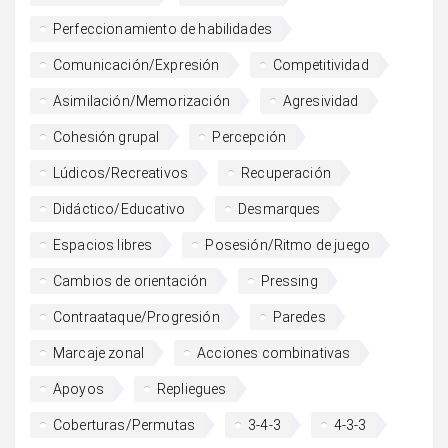
Perfeccionamiento de habilidades
Comunicación/Expresión
Competitividad
Asimilación/Memorización
Agresividad
Cohesión grupal
Percepción
Lúdicos/Recreativos
Recuperación
Didáctico/Educativo
Desmarques
Espacios libres
Posesión/Ritmo de juego
Cambios de orientación
Pressing
Contraataque/Progresión
Paredes
Marcaje zonal
Acciones combinativas
Apoyos
Repliegues
Coberturas/Permutas
3-4-3
4-3-3