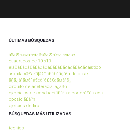
ÚLTIMAS BÚSQUEDAS
ã¥â®â‰ã¥â¾â½ã¥â®â‰ã¦â¾âœ
cuadrados de 10 x10
elã£â£ã¢â£ã£â¢ã¢â£ã£â£ã¢â¢ã£â¢ã¢â¡stico
asimilaciã£æ’ã¦â€™ã£â€šã¢â³n de pase
ã§ã¿â³ã¤âºâ€¢ã¨â£â€¢ã¤â¹ã¿
circuito de aceleraciã¯â¿â½n
ejercicios de conducciã£â³n a porterã£â­a con
oposiciã£â³n
ejercios de tiro
BÚSQUEDAS MÁS UTILIZADAS
tecnico