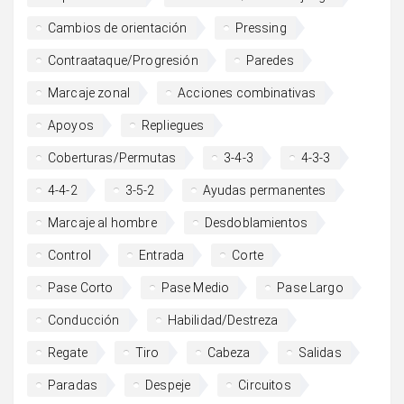
Cambios de orientación
Pressing
Contraataque/Progresión
Paredes
Marcaje zonal
Acciones combinativas
Apoyos
Repliegues
Coberturas/Permutas
3-4-3
4-3-3
4-4-2
3-5-2
Ayudas permanentes
Marcaje al hombre
Desdoblamientos
Control
Entrada
Corte
Pase Corto
Pase Medio
Pase Largo
Conducción
Habilidad/Destreza
Regate
Tiro
Cabeza
Salidas
Paradas
Despeje
Circuitos