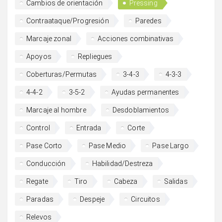
Cambios de orientación
Pressing
Contraataque/Progresión
Paredes
Marcaje zonal
Acciones combinativas
Apoyos
Repliegues
Coberturas/Permutas
3-4-3
4-3-3
4-4-2
3-5-2
Ayudas permanentes
Marcaje al hombre
Desdoblamientos
Control
Entrada
Corte
Pase Corto
Pase Medio
Pase Largo
Conducción
Habilidad/Destreza
Regate
Tiro
Cabeza
Salidas
Paradas
Despeje
Circuitos
Relevos