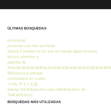
ÚLTIMAS BÚSQUEDAS
emocional
posesion con mini porterias
diseña 5 rondos en los que se trabaje algún principio
táctico ofensivo y
jugadas de
finalizaciã£â£ã¢â£ã£â¢ã¢â£ã£â£ã¢â¢ã£â¢ã¢â£ã£â£ã¢â£
fã£âsico por parejas
contrataque en cuatro
ハーレクインとは
trabajo tã£â£ã¢â¡ctico para niã£â£ã¢â±os de
7aã£â£ã¢â±os
BÚSQUEDAS MÁS UTILIZADAS