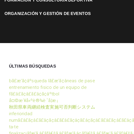
FORMACIÓN Y CONSULTORÍA DEPORTIVA
ORGANIZACIÓN Y GESTIÓN DE EVENTOS
ÚLTIMAS BÚSQUEDAS
bã£æ’ã¢âºsqueda lã£æ’ã¢â­neas de pase
entrenamiento fisico de un equipo de
fã£â£ã¢â£ã£â¢ã¢âºtbol
å¤©æ´¥å»ºè®¾è·¯å­¦æ ¡
秋田県車両継続検査実施可否判断システム
inferioridad
numã£â£ã¢â£ã£â¢ã¢â£ã£â£ã¢â¢ã£â¢ã¢â£ã£â£ã¢â£ã£â¢ã
ta-te
finalizaciãƒæ’ã‚â£ãƒâ€šã‚â£ãƒæ’ã‚â¢ãƒâ€šã‚â£ãƒæ’ã‚â£ãƒâ€šã