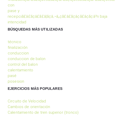
con
pase y
recepciã£â£ã¢â£ã£â¦ã¢â‚¬â„¢ã£â£ã¢â¢ã£â¢ã¢â³n baja
intencidad
BÚSQUEDAS MÁS UTILIZADAS
técnico
finalización
conduccion
conduccion de balon
control del balon
calentamiento
pasé
posesion
EJERCICIOS MÁS POPULARES
Circuito de Velocidad
Cambios de orientación
Calentamiento de tren superior (tronco)