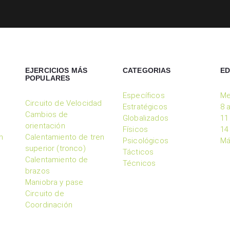
EJERCICIOS MÁS
CATEGORIAS
E
POPULARES
Específicos
Me
Circuito de Velocidad
Estratégicos
8 
Cambios de
Globalizados
11
orientación
Físicos
14
n
Calentamiento de tren
Psicológicos
Má
superior (tronco)
Tácticos
Calentamiento de
Técnicos
brazos
Maniobra y pase
Circuito de
Coordinación