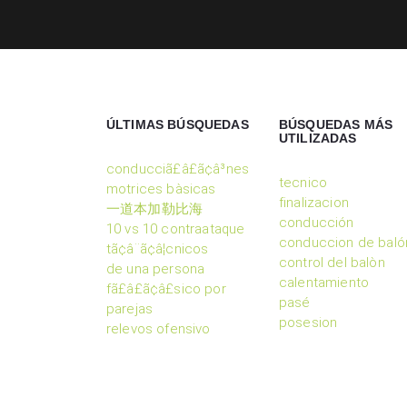
ÚLTIMAS BÚSQUEDAS
BÚSQUEDAS MÁS
UTILIZADAS
conducciã£â£ã¢â³nes
tecnico
motrices bàsicas
finalizacion
一道本加勒比海
conducción
10 vs 10 contraataque
conduccion de baló
tã¢â¨ã¢â¦cnicos
control del balòn
de una persona
calentamiento
fã£â£ã¢â£sico por
pasé
parejas
posesion
relevos ofensivo