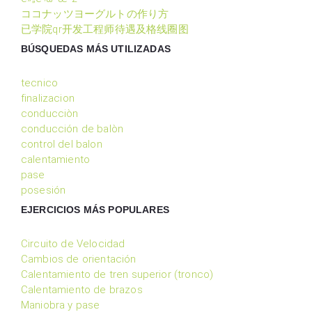
ココナッツヨーグルトの作り方
已学院qr开发工程师待遇及格线圈图
BÚSQUEDAS MÁS UTILIZADAS
tecnico
finalizacion
conducciòn
conducción de balòn
control del balon
calentamiento
pase
posesión
EJERCICIOS MÁS POPULARES
Circuito de Velocidad
Cambios de orientación
Calentamiento de tren superior (tronco)
Calentamiento de brazos
Maniobra y pase