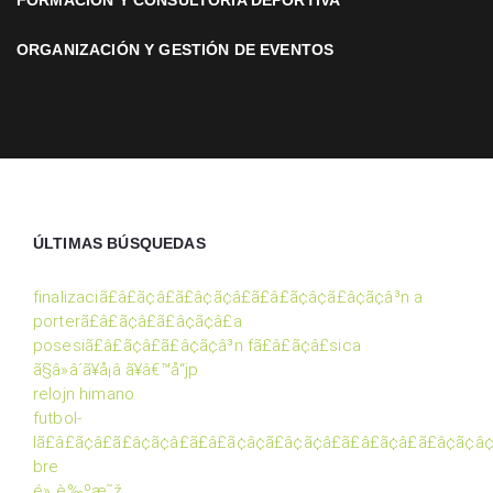
FORMACIÓN Y CONSULTORÍA DEPORTIVA
ORGANIZACIÓN Y GESTIÓN DE EVENTOS
ÚLTIMAS BÚSQUEDAS
finalizaciã£â£ã¢â£ã£â¢ã¢â£ã£â£ã¢â¢ã£â¢ã¢â³n a
porterã£â£ã¢â£ã£â¢ã¢â£a
posesiã£â£ã¢â£ã£â¢ã¢â³n fã£â£ã¢â£sica
ã§â»â´ã¥å¡â ã¥â€™å“jp
relojn himano
futbol-
lã£â£ã¢â£ã£â¢ã¢â£ã£â£ã¢â¢ã£â¢ã¢â£ã£â£ã¢â£ã£â¢ã¢â
bre
é»„è‰ºæ˜ž