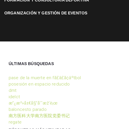
FORMACIÓN Y CONSULTORÍA DEPORTIVA
ORGANIZACIÓN Y GESTIÓN DE EVENTOS
ÚLTIMAS BÚSQUEDAS
pase de la muerte en fã£â£ã¢âºtbol
posesión en espacio reducido
dmt
idelct
æ”¿æ²»å±€å§”å‘˜æž’è¡œ
baloncesto parado
南方医科大学南方医院党委书记
regate