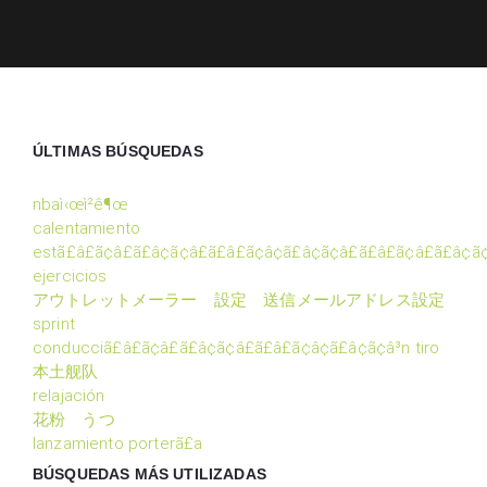
ÚLTIMAS BÚSQUEDAS
nbaì‹œì²­ê¶œ
calentamiento
estã£â£ã¢â£ã£â¢ã¢â£ã£â£ã¢â¢ã£â¢ã¢â£ã£â£ã¢â£ã£â¢ã¢
ejercicios
アウトレットメーラー 設定 送信メールアドレス設定
sprint
conducciã£â£ã¢â£ã£â¢ã¢â£ã£â£ã¢â¢ã£â¢ã¢â³n tiro
本土舰队
relajación
花粉 うつ
lanzamiento porterã£a
BÚSQUEDAS MÁS UTILIZADAS