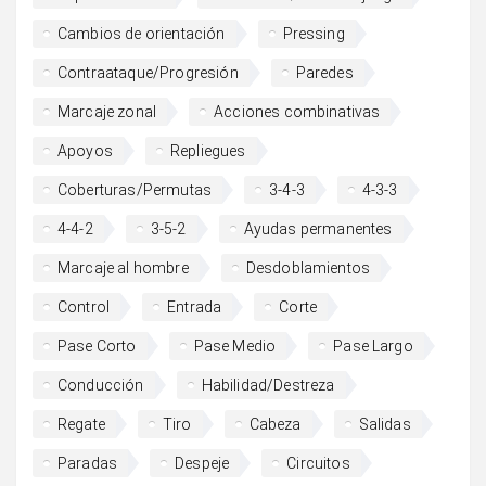
Cambios de orientación
Pressing
Contraataque/Progresión
Paredes
Marcaje zonal
Acciones combinativas
Apoyos
Repliegues
Coberturas/Permutas
3-4-3
4-3-3
4-4-2
3-5-2
Ayudas permanentes
Marcaje al hombre
Desdoblamientos
Control
Entrada
Corte
Pase Corto
Pase Medio
Pase Largo
Conducción
Habilidad/Destreza
Regate
Tiro
Cabeza
Salidas
Paradas
Despeje
Circuitos