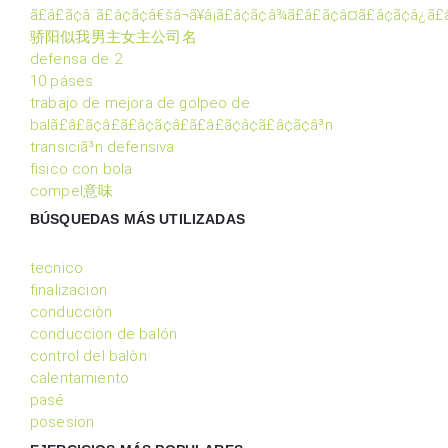
ã£â£ã¢â¨ã£â¢ã¢â€šâ¬ã¥â¡ã£â¢ã¢â¾ã£â£ã¢â¤ã£â¢ã¢â¿ã£
骄阳似我男主女主公司名
defensa de 2
10 páses
trabajo de mejora de golpeo de
balã£â£ã¢â£ã£â¢ã¢â£ã£â£ã¢â¢ã£â¢ã¢â³n
transiciã³n defensiva
fisico con bola
compel意味
BÚSQUEDAS MÁS UTILIZADAS
tecnico
finalizacion
conducciòn
conduccion de balón
control del balòn
calentamiento
pasé
posesion