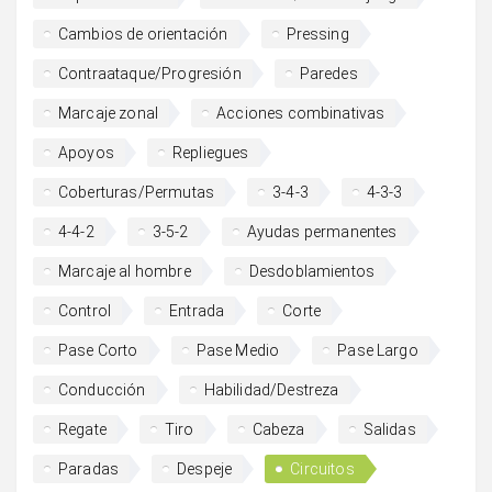
Cambios de orientación
Pressing
Contraataque/Progresión
Paredes
Marcaje zonal
Acciones combinativas
Apoyos
Repliegues
Coberturas/Permutas
3-4-3
4-3-3
4-4-2
3-5-2
Ayudas permanentes
Marcaje al hombre
Desdoblamientos
Control
Entrada
Corte
Pase Corto
Pase Medio
Pase Largo
Conducción
Habilidad/Destreza
Regate
Tiro
Cabeza
Salidas
Paradas
Despeje
Circuitos