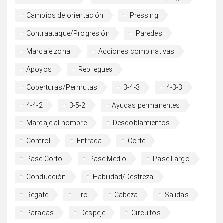
Cambios de orientación
Pressing
Contraataque/Progresión
Paredes
Marcaje zonal
Acciones combinativas
Apoyos
Repliegues
Coberturas/Permutas
3-4-3
4-3-3
4-4-2
3-5-2
Ayudas permanentes
Marcaje al hombre
Desdoblamientos
Control
Entrada
Corte
Pase Corto
Pase Medio
Pase Largo
Conducción
Habilidad/Destreza
Regate
Tiro
Cabeza
Salidas
Paradas
Despeje
Circuitos