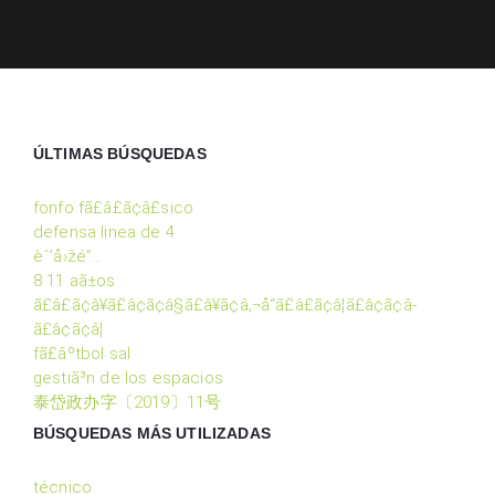
ÚLTIMAS BÚSQUEDAS
fonfo fã£â£ã¢â£sico
defensa linea de 4
èˆ’å›žé”…
8 11 aã±os
ã£â£ã¢â¥ã£â¢ã¢â§ã£â¥ã¢â‚¬å“ã£â£ã¢â¦ã£â¢ã¢â­
ã£â¢ã¢â¦
fã£âºtbol sal
gestiã³n de los espacios
泰岱政办字〔2019〕11号
BÚSQUEDAS MÁS UTILIZADAS
técnico