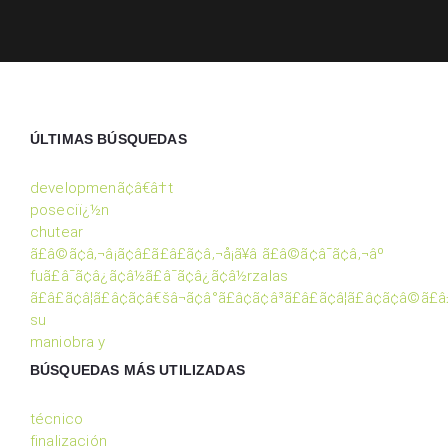
ÚLTIMAS BÚSQUEDAS
developmenã¢â€â†t
poseciï¿½n
chutear
ã£â©ã¢â‚¬â¡ã¢â£ã£â£ã¢â‚¬å¡ã¥â ã£â©ã¢â¯ã¢â‚¬âº
fuã£â¯ã¢â¿ã¢â½ã£â¯ã¢â¿ã¢â½rzalas
ã£â£ã¢â¦ã£â¢ã¢â€šâ¬ã¢â°ã£â¢ã¢â³ã£â£ã¢â¦ã£â¢ã¢â©ã£â
su
maniobra y
BÚSQUEDAS MÁS UTILIZADAS
técnico
finalización