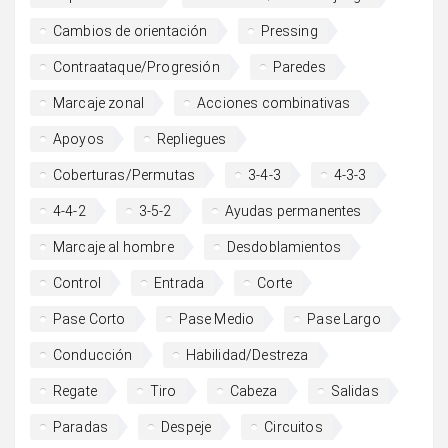
Cambios de orientación
Pressing
Contraataque/Progresión
Paredes
Marcaje zonal
Acciones combinativas
Apoyos
Repliegues
Coberturas/Permutas
3-4-3
4-3-3
4-4-2
3-5-2
Ayudas permanentes
Marcaje al hombre
Desdoblamientos
Control
Entrada
Corte
Pase Corto
Pase Medio
Pase Largo
Conducción
Habilidad/Destreza
Regate
Tiro
Cabeza
Salidas
Paradas
Despeje
Circuitos