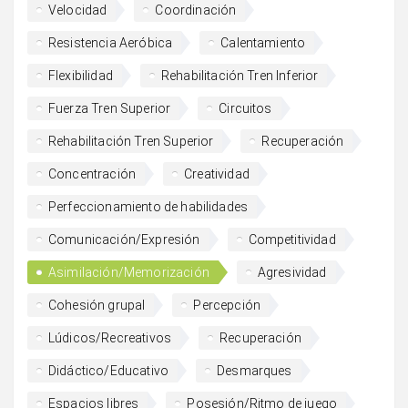
Velocidad
Coordinación
Resistencia Aeróbica
Calentamiento
Flexibilidad
Rehabilitación Tren Inferior
Fuerza Tren Superior
Circuitos
Rehabilitación Tren Superior
Recuperación
Concentración
Creatividad
Perfeccionamiento de habilidades
Comunicación/Expresión
Competitividad
Asimilación/Memorización
Agresividad
Cohesión grupal
Percepción
Lúdicos/Recreativos
Recuperación
Didáctico/Educativo
Desmarques
Espacios libres
Posesión/Ritmo de juego