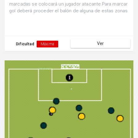
marcadas se colocará un jugador atacante.Para marcar
gol deberá proceder el balón de alguna de estas zonas.
Ver
Dificultad
Máxima