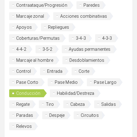
Contraataque/Progresión
Paredes
Marcaje zonal
Acciones combinativas
Apoyos
Repliegues
Coberturas/Permutas
3-4-3
4-3-3
4-4-2
3-5-2
Ayudas permanentes
Marcaje al hombre
Desdoblamientos
Control
Entrada
Corte
Pase Corto
Pase Medio
Pase Largo
Conducción
Habilidad/Destreza
Regate
Tiro
Cabeza
Salidas
Paradas
Despeje
Circuitos
Relevos