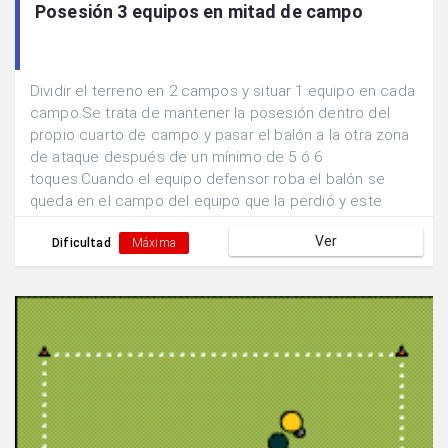
Posesión 3 equipos en mitad de campo
Dividir el terreno en 2 campos y situar 1 equipo en cada
campo.Se trata de mantener la posesión dentro del
propio cuarto de campo y pasar el balón a la otra zona
de ataque después de un mínimo de 5 ó 6
toques.Cuando el equipo defensor roba el balón se
queda en el campo del equipo que la perdió y este
pasa a defender.
Ver
Dificultad
Máxima