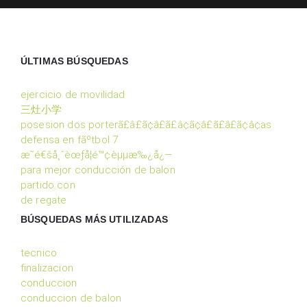
ÚLTIMAS BÚSQUEDAS
ejercicio de movilidad
三灶小学
posesion dos porterã£â£ã¢â£ã£â¢ã¢â£ã£â£ã¢â¢as
defensa en fãºtbol 7
æ˜­é€šå¸ˆèœƒå­¦é™¢èµµæ‰¿å¿—
para mejor conducción de balon
partido con
de regate
BÚSQUEDAS MÁS UTILIZADAS
tecnico
finalizacion
conduccion
conduccion de balon