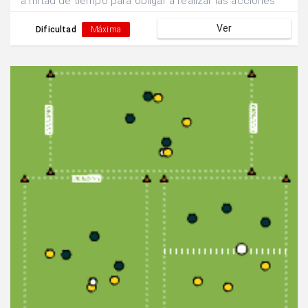
a mitad de tiempo para obligar a realizar las acciones
con ambas piernas.
Ver
Dificultad
Máxima