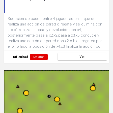
Sucesión de pases entre 4 jugadores en la que se
realiza una acción de pared o regate y se culmina con
tiro.x1 realiza un pase y devolución con x4,
posteriormente pase a x2.x2 pasa a x3.x3 conduce y
realiza una acción de pared con x2 o bien regatea por
el otro lado la oposición de x4.x3 finaliza la acción con
un tiro a puerta.
Ver
Dificultad
Máxima