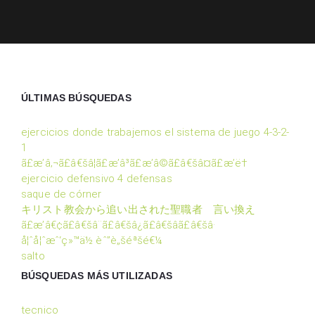
ÚLTIMAS BÚSQUEDAS
ejercicios donde trabajemos el sistema de juego 4-3-2-
1
ã£æ’â‚¬ã£â€šâ¦ã£æ’â³ã£æ’â©ã£â€šâ¤ã£æ’ë†
ejercicio defensivo 4 defensas
saque de córner
キリスト教会から追い出された聖職者 言い換え
ã£æ’â€¢ã£â€šâ¨ã£â€šâ¿ã£â€šâã£â€šâ·
å¦ˆå¦ˆæˆ‘ç»™ä½ èˆ”è„šéªšé€¼
salto
BÚSQUEDAS MÁS UTILIZADAS
tecnico