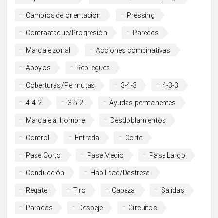
Cambios de orientación
Pressing
Contraataque/Progresión
Paredes
Marcaje zonal
Acciones combinativas
Apoyos
Repliegues
Coberturas/Permutas
3-4-3
4-3-3
4-4-2
3-5-2
Ayudas permanentes
Marcaje al hombre
Desdoblamientos
Control
Entrada
Corte
Pase Corto
Pase Medio
Pase Largo
Conducción
Habilidad/Destreza
Regate
Tiro
Cabeza
Salidas
Paradas
Despeje
Circuitos