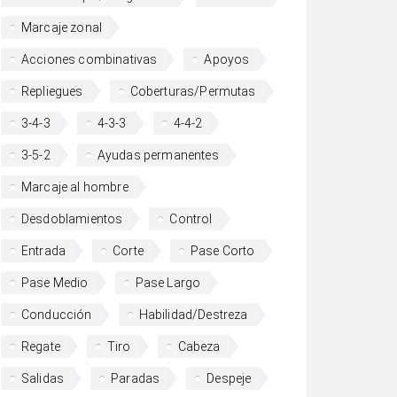
Marcaje zonal
Acciones combinativas
Apoyos
Repliegues
Coberturas/Permutas
3-4-3
4-3-3
4-4-2
3-5-2
Ayudas permanentes
Marcaje al hombre
Desdoblamientos
Control
Entrada
Corte
Pase Corto
Pase Medio
Pase Largo
Conducción
Habilidad/Destreza
Regate
Tiro
Cabeza
Salidas
Paradas
Despeje