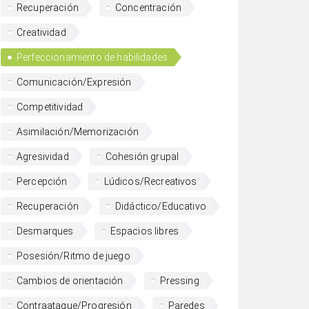
Recuperación
Concentración
Creatividad
Perfeccionamiento de habilidades
Comunicación/Expresión
Competitividad
Asimilación/Memorización
Agresividad
Cohesión grupal
Percepción
Lúdicos/Recreativos
Recuperación
Didáctico/Educativo
Desmarques
Espacios libres
Posesión/Ritmo de juego
Cambios de orientación
Pressing
Contraataque/Progresión
Paredes