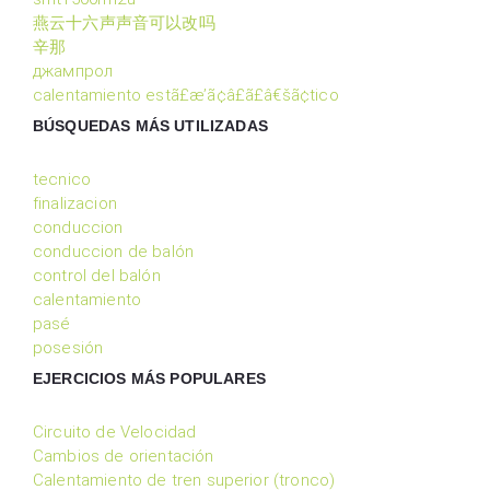
燕云十六声声音可以改吗
辛那
джампрол
calentamiento estã£æ’ã¢â£ã£â€šã¢tico
BÚSQUEDAS MÁS UTILIZADAS
tecnico
finalizacion
conduccion
conduccion de balón
control del balón
calentamiento
pasé
posesión
EJERCICIOS MÁS POPULARES
Circuito de Velocidad
Cambios de orientación
Calentamiento de tren superior (tronco)