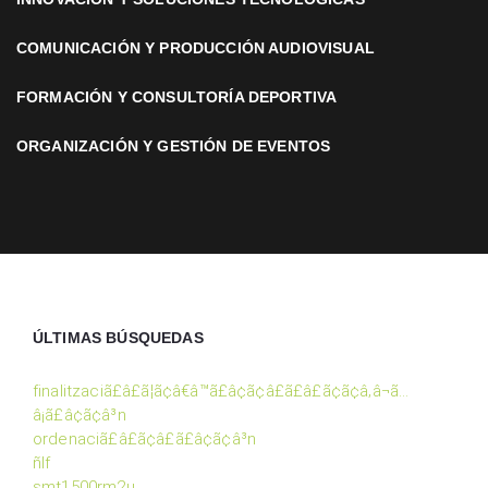
COMUNICACIÓN Y PRODUCCIÓN AUDIOVISUAL
FORMACIÓN Y CONSULTORÍA DEPORTIVA
ORGANIZACIÓN Y GESTIÓN DE EVENTOS
ÚLTIMAS BÚSQUEDAS
finalitzaciã£â£ã¦ã¢â€â™ã£â¢ã¢â£ã£â£ã¢ã¢â‚â¬ã…
â¡ã£â¢ã¢â³n
ordenaciã£â£ã¢â£ã£â¢ã¢â³n
ñlf
smt1500rm2u