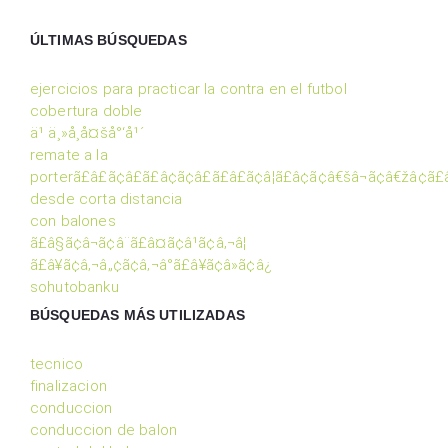
ÚLTIMAS BÚSQUEDAS
ejercicios para practicar la contra en el futbol
cobertura doble
ä¹ ä¸»å¸å¤šå°‘å¹´
remate a la
porterã£â£ã¢â£ã£â¢ã¢â£ã£â£ã¢â¦ã£â¢ã¢â€šâ¬ã¢â€žâ¢ã
desde corta distancia
con balones
ã£â§ã¢â¬ã¢â¨ã£â¤ã¢â¹ã¢â‚¬â¦
ã£â¥ã¢â‚¬â„¢ã¢â‚¬â°ã£â¥ã¢â»ã¢â¿
sohutobanku
BÚSQUEDAS MÁS UTILIZADAS
tecnico
finalizacion
conduccion
conduccion de balon