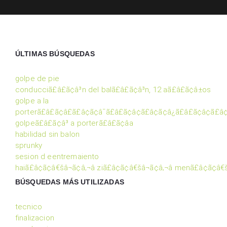
ÚLTIMAS BÚSQUEDAS
golpe de pie
conducciã£â£ã¢â³n del balã£â£ã¢â³n, 12 aã£â£ã¢â±os
golpe a la
porterã£â£ã¢â£ã£â¢ã¢â¯ã£â£ã¢â¢ã£â¢ã¢â¿ã£â£ã¢â¢ã£â
golpeã£â£ã¢â³ a porterã£â£ã¢â­a
habilidad sin balon
sprunky
sesion d eentremaiento
haiã£â¢ã¢â€šâ¬ã¢â‚¬â ziã£â¢ã¢â€šâ¬ã¢â‚¬â menã£â¢ã¢â€
BÚSQUEDAS MÁS UTILIZADAS
tecnico
finalizacion