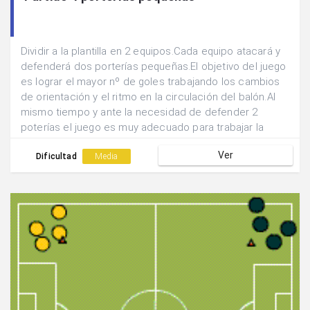
Dividir a la plantilla en 2 equipos.Cada equipo atacará y
defenderá dos porterías pequeñas.El objetivo del juego
es lograr el mayor nº de goles trabajando los cambios
de orientación y el ritmo en la circulación del balón.Al
mismo tiempo y ante la necesidad de defender 2
poterías el juego es muy adecuado para trabajar la
defensa zonal, con coberturas, permutas y basculación
Ver
de todos los componentes del equipo.
Dificultad
Media