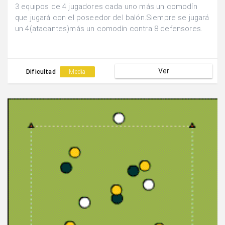
3 equipos de 4 jugadores cada uno más un comodín
que jugará con el poseedor del balón.Siempre se jugará
un 4(atacantes)más un comodín contra 8 defensores.
Ver
Dificultad
Media