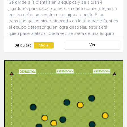
Se divide a la plantilla en 3 equipos y se sitúan 4
jugadores para sacar córners.En cada córner juegan un
equipo defensor contra un equipo atacante.Si se
consigue gol se sigue atacando en la otra portería, si es
el equipo defensor quien logra despejar, éste será
quien pase a atacar. Cada vez se saca de una esquina
diferente.Se van sumando los goles conseguidos por
Ver
cada equipo.
Dificultad
Media