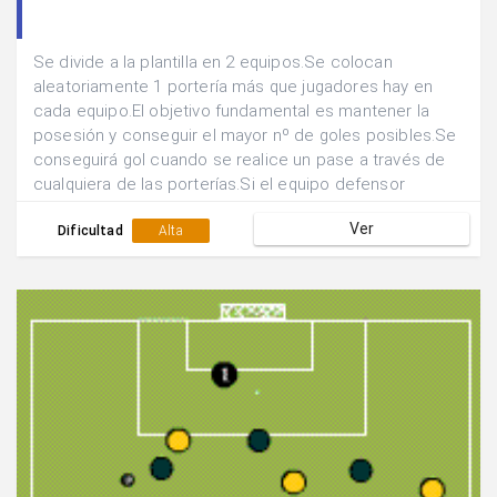
Se divide a la plantilla en 2 equipos.Se colocan
aleatoriamente 1 portería más que jugadores hay en
cada equipo.El objetivo fundamental es mantener la
posesión y conseguir el mayor nº de goles posibles.Se
conseguirá gol cuando se realice un pase a través de
cualquiera de las porterías.Si el equipo defensor
recupera el balón pasa a atacar.
Ver
Dificultad
Alta