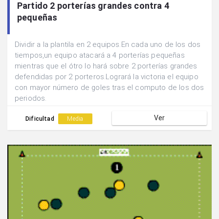
Partido 2 porterías grandes contra 4
pequeñas
Dividir a la plantila en 2 equipos.En cada uno de los dos
tiempos,un equipo atacará a 4 porterías pequeñas
mientras que el ótro lo hará sobre 2 porterías grandes
defendidas por 2 porteros.Logrará la victoria el equipo
con mayor número de goles tras el computo de los dos
periodos.
Ver
Dificultad
Media