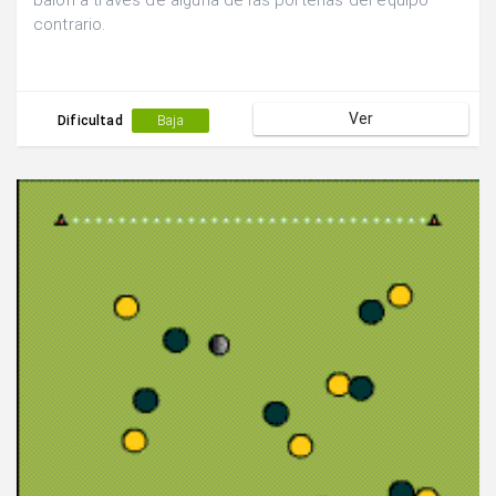
balón a través de alguna de las porterías del equipo
contrario.
Ver
Dificultad
Baja