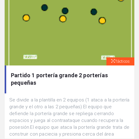
Tácticos
Partido 1 portería grande 2 porterías
pequeñas
Se divide a la plantilla en 2 equipos (1 ataca a la portería
grande y el otro a las 2 pequeñas).El equipo que
defiende la portería grande se repliega cerrando
espacios y juega al contraataque cuando recupera la
posesión.El equipo que ataca la portería grande trata de
construir con paciecia y presiona cerca del área