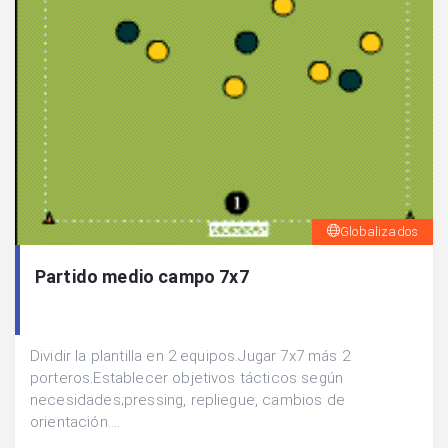
Globalizados
Partido medio campo 7x7
Dividir la plantilla en 2 equipos.Jugar 7x7 más 2
porteros.Establecer objetivos tácticos según
necesidades;pressing, repliegue, cambios de
orientación....