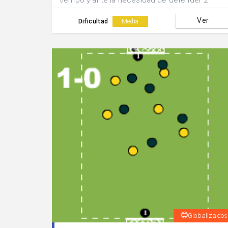
tiempo y ante la necesidad de defender 2
poterías el juego es muy adecuado para
Ver
trabajar la defensa zonal, con coberturas,
Dificultad
Media
permutas y basculación de todos los
componentes del equipo.
Globalizados