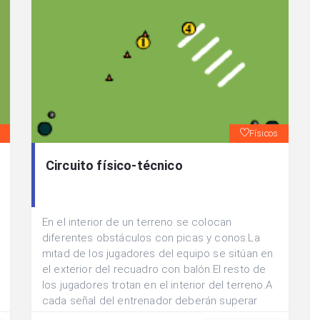
Físicos
Circuito físico-técnico
En el interior de un terreno se colocan
diferentes obstáculos con picas y conos.La
mitad de los jugadores del equipo se sitúan en
el exterior del recuadro con balón.El resto de
los jugadores trotan en el interior del terreno.A
cada señal del entrenador deberán superar
uno de los obstáculos (saltos, slalom, zig-zag,