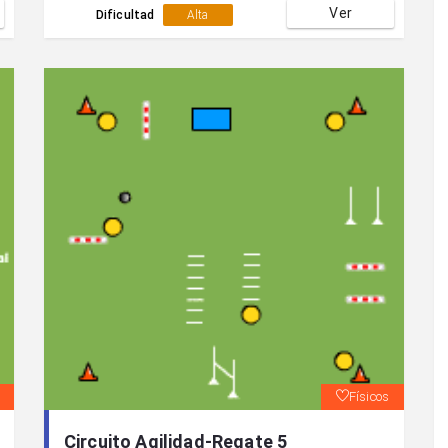
Ver
giros...)y realizar una devolución a un toque a
Dificultad
Alta
algún jugador exterior.
Físicos
Circuito Agilidad-Regate 5