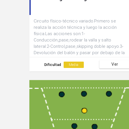
Circuito físico-técnico variado.Primero se
realiza la acción técnica y luego la acción
física.Las acciones son:1-
Conducción,pase,rodear la valla y salto
lateral.2-Control,pase,skipping doble apoyo.3-
Devolución del balón y pasar por debajo de la
valla.4-Control,pase y slalom.
Ver
Dificultad
Media