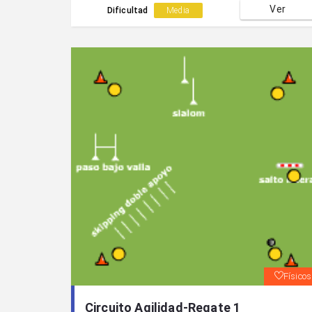
Ver
Dificultad
Media
Físicos
Circuito Agilidad-Regate 1