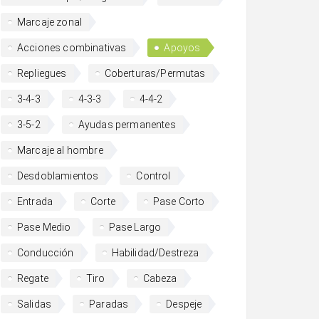
Marcaje zonal
Acciones combinativas
Apoyos
Repliegues
Coberturas/Permutas
3-4-3
4-3-3
4-4-2
3-5-2
Ayudas permanentes
Marcaje al hombre
Desdoblamientos
Control
Entrada
Corte
Pase Corto
Pase Medio
Pase Largo
Conducción
Habilidad/Destreza
Regate
Tiro
Cabeza
Salidas
Paradas
Despeje