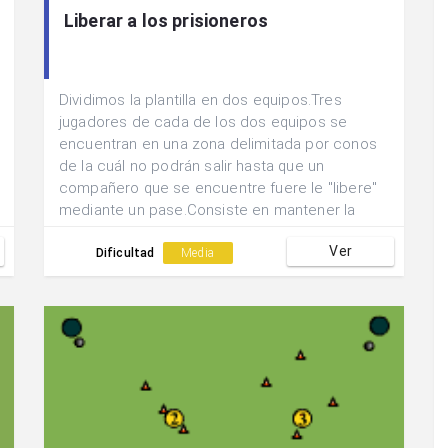
Liberar a los prisioneros
Dividimos la plantilla en dos equipos.Tres
jugadores de cada de los dos equipos se
encuentran en una zona delimitada por conos
de la cuál no podrán salir hasta que un
compañero que se encuentre fuere le "libere"
mediante un pase.Consiste en mantener la
posesión del balón y "liberar" al máximo de
Ver
compañeros posibles.
Dificultad
Media