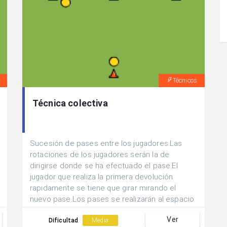
Técnicos
Técnica colectiva
Sucesión de pases entre los jugadores.Las
rotaciones de los jugadores serán la de
dirigirse donde se ha efectuado el pase.El
jugador que realiza la primera devolución
rapidamente se tiene que girar mirando el
nuevo pase.Los pases se realizarán al espacio
buscando el demarque en movimiento del
Ver
compañero.A la hora de buscar el regate se
Dificultad
Media