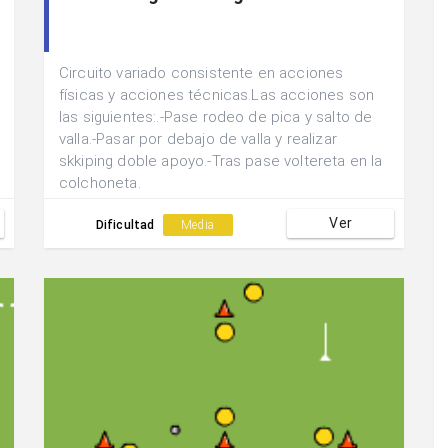
Circuito variado consistente en acciones
físicas y acciones técnicas.Las acciones son
las siguientes:.-Pase rodeo de pica y salto de
valla.-Pasar por debajo de valla y realizar
skkiping doble apoyo.-Tras pase voltereta en la
colchoneta.
Ver
Dificultad
Media