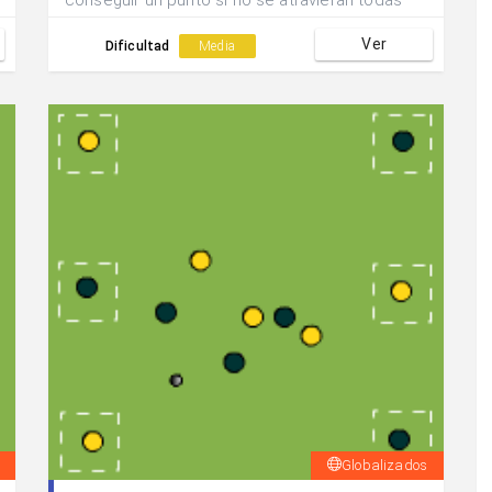
conseguir un punto si no se atravieran todas
las zonas.
Ver
Dificultad
Media
Globalizados