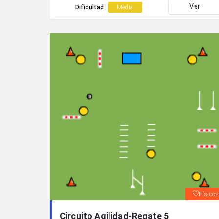
Ver
salto de valla y remate.
Dificultad
Media
Físicos
Circuito Agilidad-Regate 5