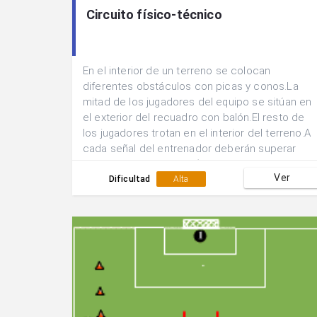
Circuito físico-técnico
En el interior de un terreno se colocan
diferentes obstáculos con picas y conos.La
mitad de los jugadores del equipo se sitúan en
el exterior del recuadro con balón.El resto de
los jugadores trotan en el interior del terreno.A
cada señal del entrenador deberán superar
uno de los obstáculos (saltos, slalom, zig-zag,
Ver
giros...)y realizar una devolución a un toque a
Dificultad
Alta
algún jugador exterior.