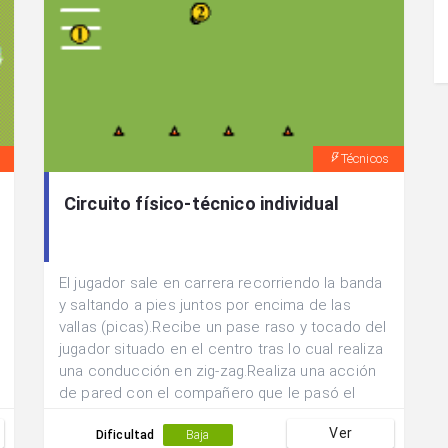
Técnicos
Circuito físico-técnico individual
El jugador sale en carrera recorriendo la banda
y saltando a pies juntos por encima de las
vallas (picas).Recibe un pase raso y tocado del
jugador situado en el centro tras lo cual realiza
una conducción en zig-zag.Realiza una acción
de pared con el compañero que le pasó el
balón.Finaliza la acción con tiro a portería tras
Ver
haber realizado una acción técnica de
Dificultad
Baja