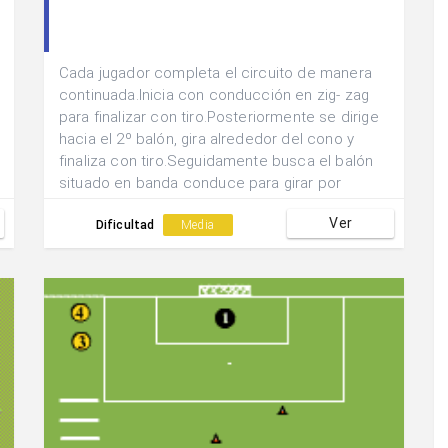
Cada jugador completa el circuito de manera
continuada.Inicia con conducción en zig- zag
para finalizar con tiro.Posteriormente se dirige
hacia el 2º balón, gira alrededor del cono y
finaliza con tiro.Seguidamente busca el balón
situado en banda conduce para girar por
detrás del 2º cono y finaliza con tiro.Finalmente
Ver
recoge el 4º balón y tras conducir entrega para
Dificultad
Media
que su compañero inicie el circuito.