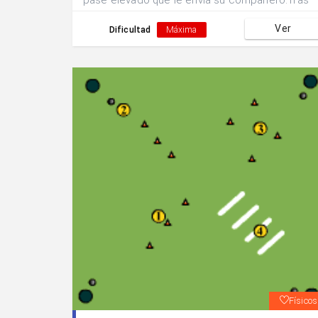
pase elevado que le envía su compañero.Tras
finalizar la acción se intercambian las
Ver
posiciones.
Dificultad
Máxima
Físicos