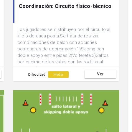
Coordinación: Circuito físico-técnico
Los jugadores se distribuyen por el circuito al
inicio de cada posta.Se trata de realizar
combinaciones de balón con acciones
posteriores de coordinación.1)Skiping con
doble apoyo entre picas.2)Voltereta.3)Saltos
por encima de las vallas con las rodillas al
peccho.4)Conducción entre conos en
Ver
slalom.5)Acción de regate rodeo y salto de
Dificultad
Media
valla.