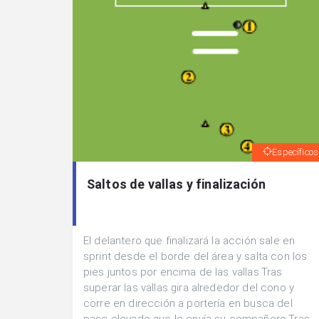
Específicos
Saltos de vallas y finalización
El delantero que finalizará la acción sale en
sprint desde el borde del área y salta con los
pies juntos por encima de las vallas.Tras
superar las vallas gira alrededor del cono y
corre en dirección a portería en busca del