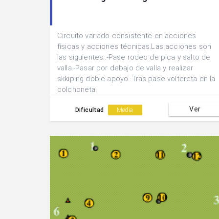
Circuito variado consistente en acciones
físicas y acciones técnicas.Las acciones son
las siguientes:.-Pase rodeo de pica y salto de
valla.-Pasar por debajo de valla y realizar
skkiping doble apoyo.-Tras pase voltereta en la
colchoneta.
Ver
Dificultad
Media