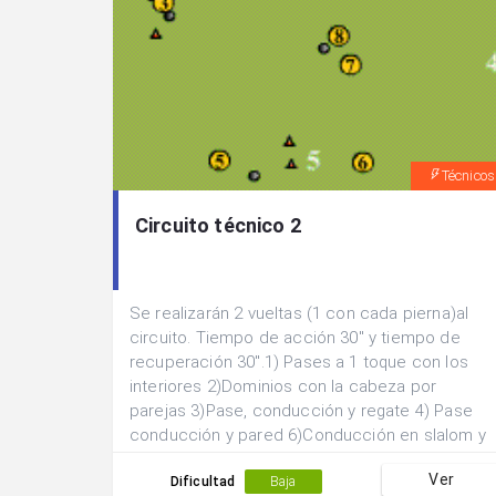
Técnicos
Circuito técnico 2
Se realizarán 2 vueltas (1 con cada pierna)al
circuito. Tiempo de acción 30" y tiempo de
recuperación 30".1) Pases a 1 toque con los
interiores 2)Dominios con la cabeza por
parejas 3)Pase, conducción y regate 4) Pase
conducción y pared 6)Conducción en slalom y
pase.En la 2ª vuelta y en las postas que lo
Ver
requieran, el balón comenzará en el lado
Dificultad
Baja