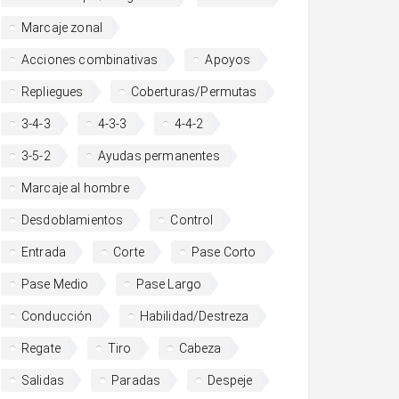
Marcaje zonal
Acciones combinativas
Apoyos
Repliegues
Coberturas/Permutas
3-4-3
4-3-3
4-4-2
3-5-2
Ayudas permanentes
Marcaje al hombre
Desdoblamientos
Control
Entrada
Corte
Pase Corto
Pase Medio
Pase Largo
Conducción
Habilidad/Destreza
Regate
Tiro
Cabeza
Salidas
Paradas
Despeje