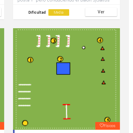
posta 1ª pero conduciendo el balón.5)Saltos
con los pies juntos por encima de las vallas y
Ver
devolución a 1 toque.6)Dominios por el
Dificultad
Media
aire(con la cabeza)por parejas.Realizar 2
Vueltas completas al circuito:1ª)30” de acción
30” de recuperación.2ª)20” de acción 40” de
recuperación.
Físicos