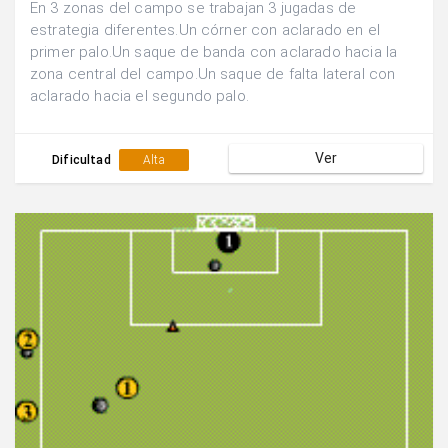
En 3 zonas del campo se trabajan 3 jugadas de
estrategia diferentes.Un córner con aclarado en el
primer palo.Un saque de banda con aclarado hacia la
zona central del campo.Un saque de falta lateral con
aclarado hacia el segundo palo.
Ver
Dificultad
Alta