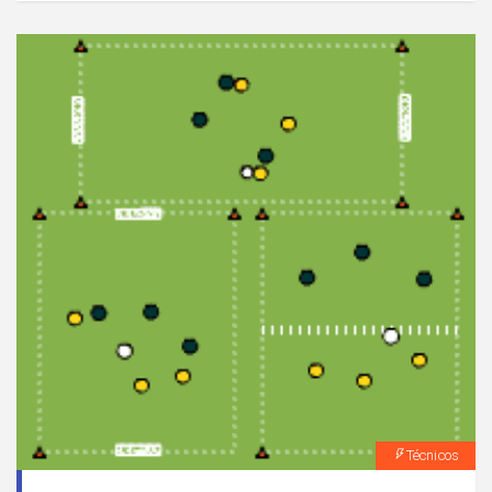
recibe un balón largo del portero y finaliza con tiro
después de una conducción.
Técnicos