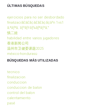
ÚLTIMAS BÚSQUEDAS
ejercicios para no ser desbordado
finalizaciã£â£ã¢â£ã£â¢ã¢â³n 1vs1
ã‚ªãƒªã‚¨ãƒ³ãƒ†ãƒ¼ãƒªãƒ³ã‚°
慎二娃
habilidad entre varios jugadores
香港新闻公司
温州市卫健委课题2025
méxico-hondurasü
BÚSQUEDAS MÁS UTILIZADAS
tecnico
finalizacion
conduccion
conduccion de balon
control del balon
calentamiento
pasé