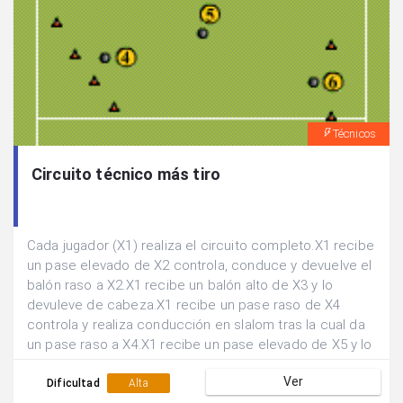
Técnicos
Circuito técnico más tiro
Cada jugador (X1) realiza el circuito completo.X1 recibe
un pase elevado de X2 controla, conduce y devuelve el
balón raso a X2.X1 recibe un balón alto de X3 y lo
devuleve de cabeza.X1 recibe un pase raso de X4
controla y realiza conducción en slalom tras la cual da
un pase raso a X4.X1 recibe un pase elevado de X5 y lo
devuleve raso tras controlarlo.X1 recibe un pase
Ver
elevado de X5 y trata de meter gol con la cabeza.X1
Dificultad
Alta