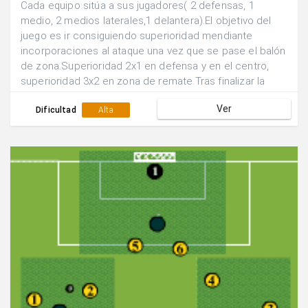
Cada equipo sitúa a sus jugadores( 2 defensas, 1
medio, 2 medios laterales,1 delantera).El objetivo del
juego es ir consiguiendo superioridad mendiante
incorporaciones al ataque una vez que se pase el balón
de zona.Superioridad 2x1 en defensa y en el centro,
superioridad 3x2 en zona de remate.Tras finalizar la
acción se rotan las posiciones de los
Ver
jugadores.Realizar el juego de manera continuada.
Dificultad
Alta