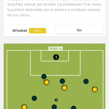
ésta.Para marcar gol tendrán 2 posibilidades:Tirar sobre
la portería defendida por el portero ó conducir a través
de los conos.
Ver
Dificultad
Media