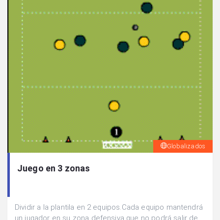
Globalizados
Juego en 3 zonas
Dividir a la plantila en 2 equipos.Cada equipo mantendrá
un jugador en su zona defensiva que no podrá salir de