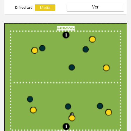
encuentra en campo ajeno el gol valdrá doble.
Ver
Dificultad
Media