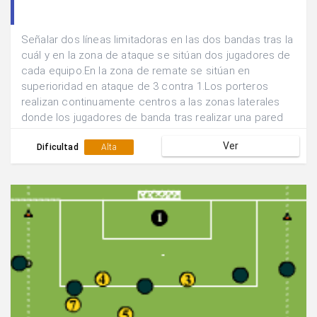
Señalar dos líneas limitadoras en las dos bandas tras la
cuál y en la zona de ataque se sitúan dos jugadores de
cada equipo.En la zona de remate se sitúan en
superioridad en ataque de 3 contra 1.Los porteros
realizan continuamente centros a las zonas laterales
donde los jugadores de banda tras realizar una pared
enviarán centros al área. Ganará el equipo que logre el
Ver
mayor nº de goles.
Dificultad
Alta