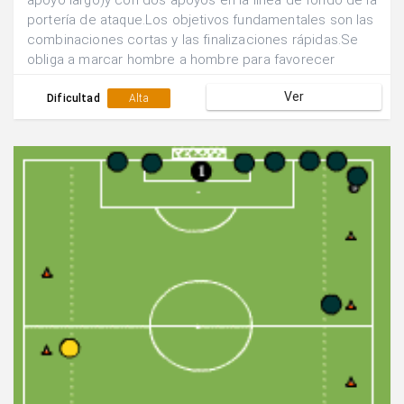
apoyo largo)y con dos apoyos en la línea de fondo de la
portería de ataque.Los objetivos fundamentales son las
combinaciones cortas y las finalizaciones rápidas.Se
obliga a marcar hombre a hombre para favorecer
desmarques, regates....Los jugadores exteriores
Ver
únicamente pueden jugar a un toque.
Dificultad
Alta