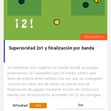
Específicos
Superioridad 2x1 y finalización por banda
Se delimitan dos cuadros en banda donde se juegan
posesiones 2x1 apoyados por un medio centro que
sirve de enlace entre ambas.Una vez que se consiguen
3 pases en cada una de éstas se puede buscar
finalización de jugada mediante acción de centro por
banda con incorporación al remate 2x1.Si se consigue
gol siguen defendiendo los mismos jugadores, sino se
Ver
rotan las posiciones.
Dificultad
Alta