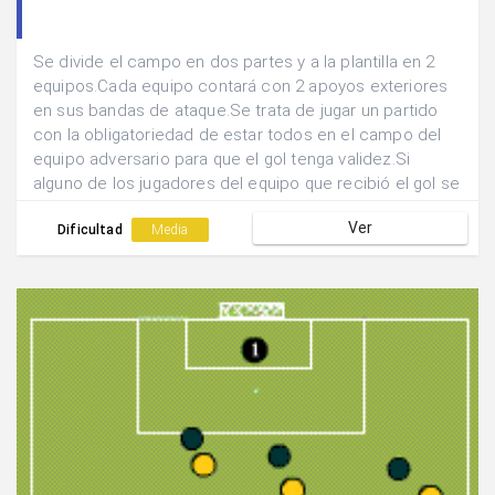
Se divide el campo en dos partes y a la plantilla en 2
equipos.Cada equipo contará con 2 apoyos exteriores
en sus bandas de ataque.Se trata de jugar un partido
con la obligatoriedad de estar todos en el campo del
equipo adversario para que el gol tenga validez.Si
alguno de los jugadores del equipo que recibió el gol se
encuentra en campo ajeno el gol valdrá doble.
Ver
Dificultad
Media