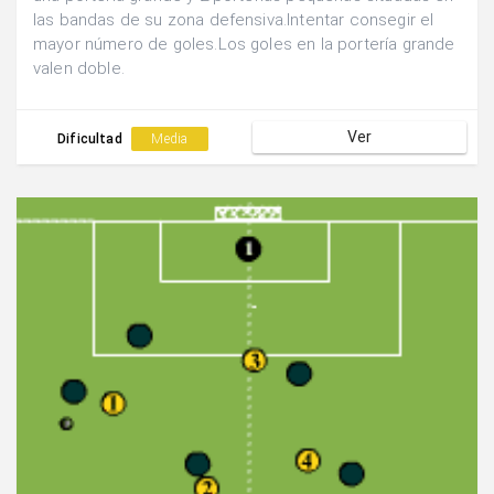
las bandas de su zona defensiva.Intentar consegir el
mayor número de goles.Los goles en la portería grande
valen doble.
Ver
Dificultad
Media