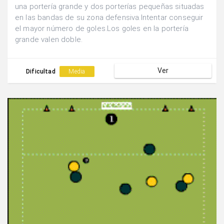
una portería grande y dos porterías pequeñas situadas
en las bandas de su zona defensiva.Intentar conseguir
el mayor número de goles.Los goles en la portería
grande valen doble.
Ver
Dificultad
Media