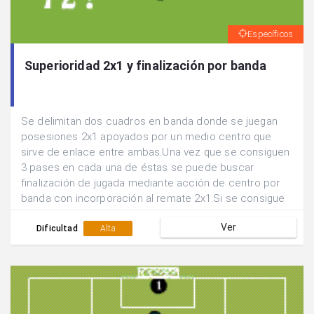
Específicos
Superioridad 2x1 y finalización por banda
Se delimitan dos cuadros en banda donde se juegan
posesiones 2x1 apoyados por un medio centro que
sirve de enlace entre ambas.Una vez que se consiguen
3 pases en cada una de éstas se puede buscar
finalización de jugada mediante acción de centro por
banda con incorporación al remate 2x1.Si se consigue
gol siguen defendiendo los mismos jugadores, sino se
Ver
rotan las posiciones.
Dificultad
Alta