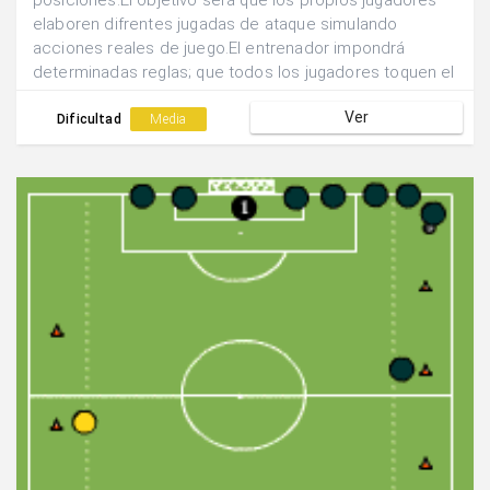
posiciones.El objetivo será que los propios jugadores
elaboren difrentes jugadas de ataque simulando
acciones reales de juego.El entrenador impondrá
determinadas reglas; que todos los jugadores toquen el
balón antes del remate. Que el balón pase por ambas
Ver
bandas....
Dificultad
Media