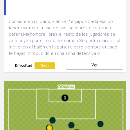
Consiste en un partido entre 2 equipos.Cada equipo
tendrá siempre a uno de sus jugadores en su zona
defensiva(hombre libre), el resto de los jugadores se
distribuyen por el resto del campo.Se podrá marcar gol
metiendo el balón en la portería pero siempre cuando
te hayas introducido en una zona defensiva ó
rematando de cabeza desde cualquier lugar.
Ver
Dificultad
Media