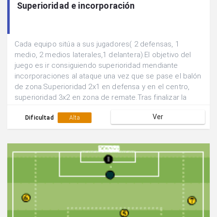
Superioridad e incorporación
Cada equipo sitúa a sus jugadores( 2 defensas, 1
medio, 2 medios laterales,1 delantera).El objetivo del
juego es ir consiguiendo superioridad mendiante
incorporaciones al ataque una vez que se pase el balón
de zona.Superioridad 2x1 en defensa y en el centro,
superioridad 3x2 en zona de remate.Tras finalizar la
acción se rotan las posiciones de los
Ver
jugadores.Realizar el juego de manera continuada.
Dificultad
Alta