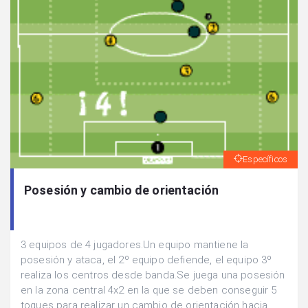
Específicos
Posesión y cambio de orientación
3 equipos de 4 jugadores.Un equipo mantiene la
posesión y ataca, el 2º equipo defiende, el equipo 3º
realiza los centros desde banda.Se juega una posesión
en la zona central 4x2 en la que se deben conseguir 5
toques para realizar un cambio de orientación hacia