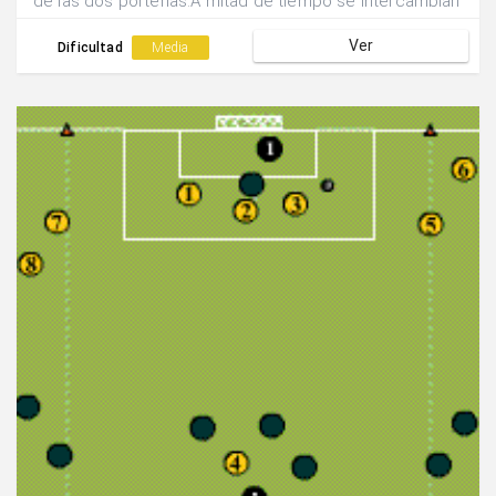
de las dos porterías.A mitad de tiempo se intercambian
las funciones.Ganará el equipo que más goles consiga.
Ver
Dificultad
Media